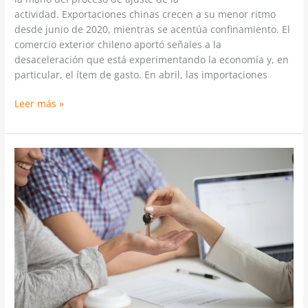
actividad. Exportaciones chinas crecen a su menor ritmo
desde junio de 2020, mientras se acentúa confinamiento. El
comercio exterior chileno aportó señales a la
desaceleración que está experimentando la economía y, en
particular, el ítem de gasto. En abril, las importaciones
Leer más »
Créditos
hipotecarios
presentan
leve
baja
en
su
tasa