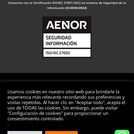
Contamos con la Certificación ISO/IEC 27001:2022 en materia de Seguridad de la
Información
(SI-0036/2024)
Usamos cookies en nuestro sitio web para brindarle la
© 2026 Valuaciones
experiencia más relevante recordando sus preferencias y
visitas repetidas. Al hacer clic en "Aceptar todo", acepta el
Todos los derechos reservados
uso de TODAS las cookies. Sin embargo, puede visitar
"Configuración de cookies" para proporcionar un
Aviso Legal
Política de Privacidad
Política de Cookies
consentimiento controlado.
Política de Seguridad de la Información
Preguntas Frecuentes
.