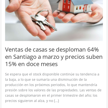
se
desploman
64%
en
Santiago
a
marzo
y
precios
Ventas de casas se desploman 64%
suben
en Santiago a marzo y precios suben
15%
en
15% en doce meses
doce
meses
Se espera que el stock disponible continúe su tendencia a
la baja, a lo que se sumaría una disminución de la
producción en los próximos periodos, lo que mantendría
presión sobre los valores de las propiedades. Las ventas de
casas se desplomaron en el primer trimestre del año; los
precios siguieron al alza, y no […]