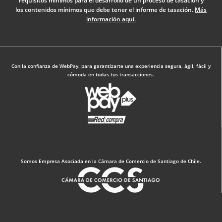
requisitos mínimos para el desarrollo de un proceso de tasación y
k
n
a
los contenidos mínimos que debe tener el informe de tasación.
Más
-
m
información aquí.
f
Diseño Web: The Digital Zone
Con la confianza de WebPay, para garantizarte una experiencia segura, ágil, fácil y
cómoda en todas tus transacciones.
Somos Empresa Asociada en la Cámara de Comercio de Santiago de Chile.