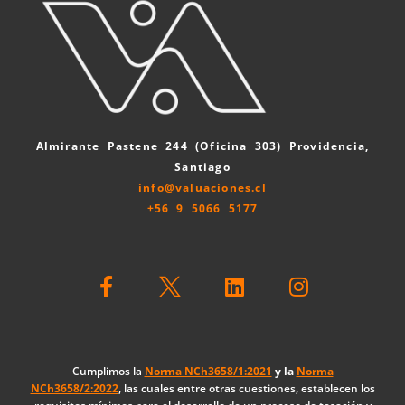
Almirante Pastene 244 (Oficina 303) Providencia,
Santiago
info@valuaciones.cl
+56 9 5066 5177
F
L
I
a
i
n
c
n
s
e
k
t
b
e
a
o
d
g
Cumplimos la
Norma NCh3658/1:2021
y la
Norma
NCh3658/2:2022
, las cuales entre otras cuestiones, establecen los
o
i
r