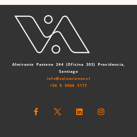
:
Almirante Pastene 244 (Oficina 303) Providencia,
Santiago
info@valuaciones.cl
+56 9 5066 5177
F
L
I
a
i
n
c
n
s
e
k
t
b
e
a