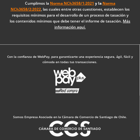
o
d
g
Cumplimos la
Norma NCh3658/1:2021
y la
Norma
NCh3658/2:2022
, las cuales entre otras cuestiones, establecen los
o
i
r
requisitos mínimos para el desarrollo de un proceso de tasación y
k
n
a
los contenidos mínimos que debe tener el informe de tasación.
Más
-
m
información aquí.
f
Diseño Web: The Digital Zone
Con la confianza de WebPay, para garantizarte una experiencia segura, ágil, fácil y
cómoda en todas tus transacciones.
Somos Empresa Asociada en la Cámara de Comercio de Santiago de Chile.