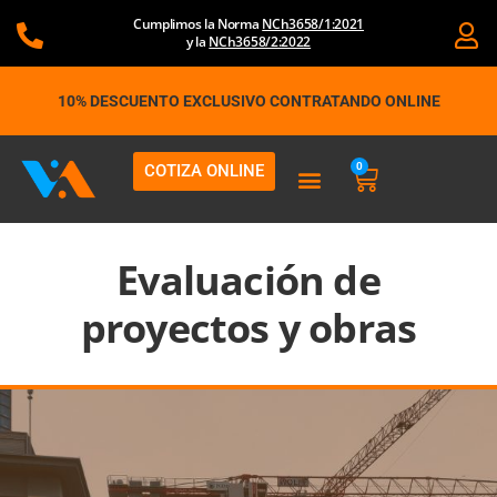
Ir
Cumplimos la Norma
NCh3658/1:2021
al
y la
NCh3658/2:2022
contenido
10% DESCUENTO EXCLUSIVO CONTRATANDO ONLINE
0
COTIZA ONLINE
Carrito
Evaluación de
proyectos y obras