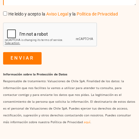
He leído y acepto la
Aviso Legal
y la
Política de Privacidad
ENVIAR
A
l
Información sobre la Protección de Datos
t
Responsable de tratamiento: Valuaciones de Chile SpA. Finalidad de los datos: la
e
información que nos facilites la vamos a utilizar para atender tu consulta, para
r
contactar contigo y para enviarte los datos que nos pidas. La legitimación es el
n
consentimiento de la persona que solicita la información. El destinatario de estos datos
a
es el personal de Valuaciones de Chile SpA. Puedes ejercer tus derechos de acceso,
t
rectificación, supresión y otros derechos contactando con nosotros. Puedes consultar
i
más información sobre nuestra Política de Privacidad
aquí
.
v
e