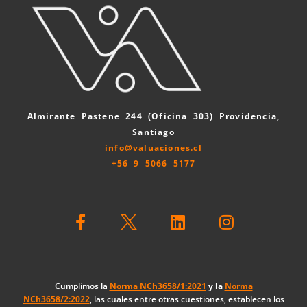
Almirante Pastene 244 (Oficina 303) Providencia,
Santiago
info@valuaciones.cl
+56 9 5066 5177
F
L
I
a
i
n
c
n
s
e
k
t
b
e
a
o
d
g
Cumplimos la
Norma NCh3658/1:2021
y la
Norma
NCh3658/2:2022
, las cuales entre otras cuestiones, establecen los
o
i
r