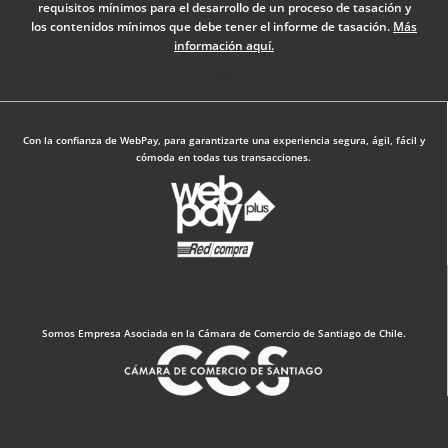
requisitos mínimos para el desarrollo de un proceso de tasación y
k
n
a
los contenidos mínimos que debe tener el informe de tasación.
Más
-
m
información aquí.
f
Diseño Web: The Digital Zone
Con la confianza de WebPay, para garantizarte una experiencia segura, ágil, fácil y
cómoda en todas tus transacciones.
Somos Empresa Asociada en la Cámara de Comercio de Santiago de Chile.