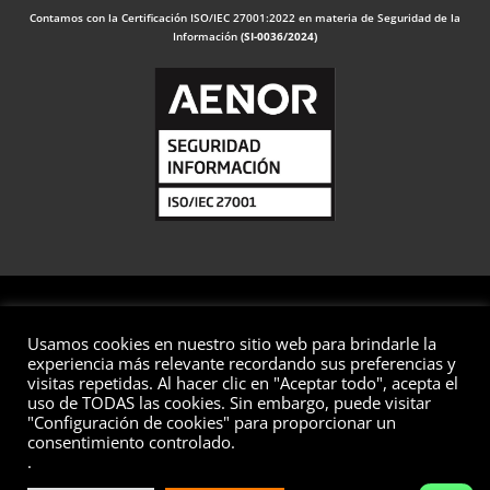
Contamos con la Certificación ISO/IEC 27001:2022 en materia de Seguridad de la
Información
(SI-0036/2024)
Usamos cookies en nuestro sitio web para brindarle la
© 2026 Valuaciones
experiencia más relevante recordando sus preferencias y
visitas repetidas. Al hacer clic en "Aceptar todo", acepta el
Todos los derechos reservados
uso de TODAS las cookies. Sin embargo, puede visitar
"Configuración de cookies" para proporcionar un
Aviso Legal
Política de Privacidad
Política de Cookies
consentimiento controlado.
Política de Seguridad de la Información
Preguntas Frecuentes
.