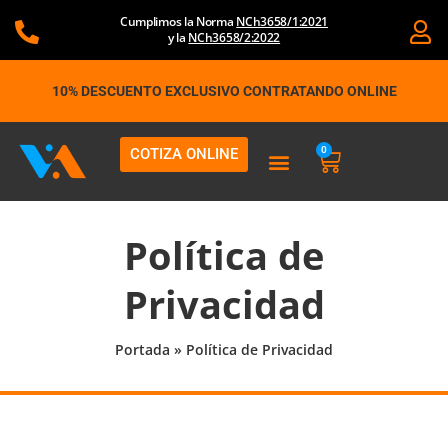
Ir
Cumplimos la Norma
NCh3658/1:2021
al
y la
NCh3658/2:2022
contenido
10% DESCUENTO EXCLUSIVO CONTRATANDO ONLINE
0
COTIZA ONLINE
Carrito
Política de
Privacidad
Portada
»
Política de Privacidad