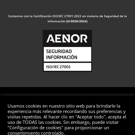
Contamos con la Certificación ISO/IEC 27001:2022 en materia de Seguridad de la
Información
(SI-0036/2024)
Usamos cookies en nuestro sitio web para brindarle la
© 2026 Valuaciones
experiencia más relevante recordando sus preferencias y
visitas repetidas. Al hacer clic en "Aceptar todo", acepta el
Todos los derechos reservados
uso de TODAS las cookies. Sin embargo, puede visitar
"Configuración de cookies" para proporcionar un
Aviso Legal
Política de Privacidad
Política de Cookies
consentimiento controlado.