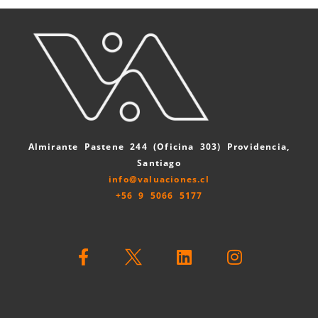
Almirante Pastene 244 (Oficina 303) Providencia,
Santiago
info@valuaciones.cl
+56 9 5066 5177
F
L
I
a
i
n
c
n
s
e
k
t
b
e
a