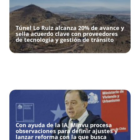
á
á
á
á
á
g
g
g
g
g
i
i
i
i
i
n
n
n
n
n
Túnel Lo Ruiz alcanza 20% de avance y
a
a
a
a
a
sella acuerdo clave con proveedores
de tecnología y gestión de tránsito
Con ayuda de la IA, Minvu procesa
observaciones para definir ajustes y
lanzar reforma con la que busca