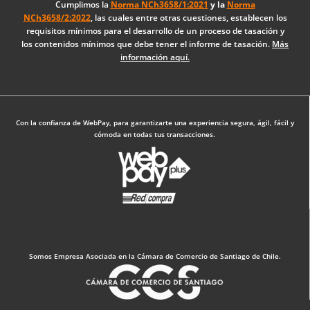
o
d
g
Cumplimos la
Norma NCh3658/1:2021
y la
Norma
NCh3658/2:2022
, las cuales entre otras cuestiones, establecen los
o
i
r
requisitos mínimos para el desarrollo de un proceso de tasación y
k
n
a
los contenidos mínimos que debe tener el informe de tasación.
Más
-
m
información aquí.
f
Diseño Web: The Digital Zone
Con la confianza de WebPay, para garantizarte una experiencia segura, ágil, fácil y
cómoda en todas tus transacciones.
Somos Empresa Asociada en la Cámara de Comercio de Santiago de Chile.