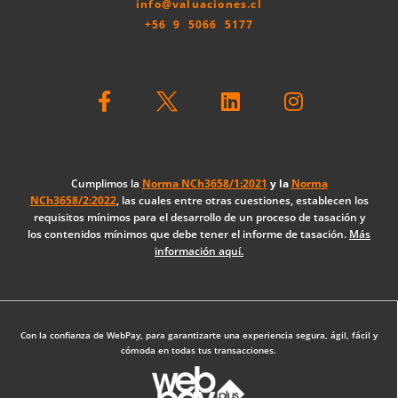
info@valuaciones.cl
+56 9 5066 5177
F
L
I
a
i
n
c
n
s
e
k
t
b
e
a
o
d
g
Cumplimos la
Norma NCh3658/1:2021
y la
Norma
NCh3658/2:2022
, las cuales entre otras cuestiones, establecen los
o
i
r
requisitos mínimos para el desarrollo de un proceso de tasación y
k
n
a
los contenidos mínimos que debe tener el informe de tasación.
Más
-
m
información aquí.
f
Diseño Web: The Digital Zone
Con la confianza de WebPay, para garantizarte una experiencia segura, ágil, fácil y
cómoda en todas tus transacciones.