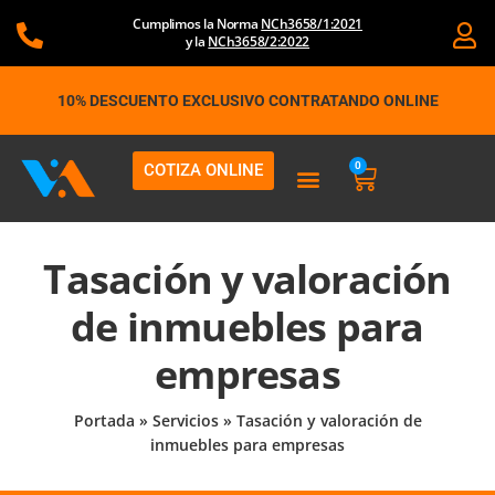
Ir
Cumplimos la Norma
NCh3658/1:2021
al
y la
NCh3658/2:2022
contenido
10% DESCUENTO EXCLUSIVO CONTRATANDO ONLINE
0
COTIZA ONLINE
Carrito
Tasación y valoración
de inmuebles para
empresas
Portada
»
Servicios
»
Tasación y valoración de
inmuebles para empresas