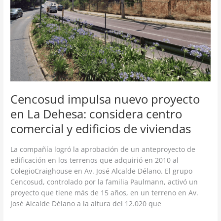
La
Dehesa:
considera
centro
comercial
y
edificios
de
viviendas
Cencosud impulsa nuevo proyecto
en La Dehesa: considera centro
comercial y edificios de viviendas
La compañía logró la aprobación de un anteproyecto de
edificación en los terrenos que adquirió en 2010 al
ColegioCraighouse en Av. José Alcalde Délano. El grupo
Cencosud, controlado por la familia Paulmann, activó un
proyecto que tiene más de 15 años, en un terreno en Av.
José Alcalde Délano a la altura del 12.020 que