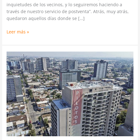
inquietudes de los vecinos, y lo seguiremos haciendo a
través de nuestro servicio de postventa”. Atrás, muy atrás,
quedaron aquellos días donde se […]
Leer más »
“País
de
arrendatarios”:
el
80%
de
las
familias
chilenas
ya
no
puede
comprar