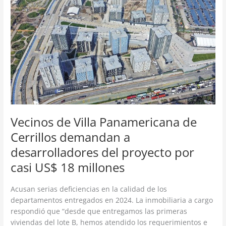
Panamericana
de
Cerrillos
demandan
a
desarrolladores
del
proyecto
por
casi
US$
Vecinos de Villa Panamericana de
18
Cerrillos demandan a
millones
desarrolladores del proyecto por
casi US$ 18 millones
Acusan serias deficiencias en la calidad de los
departamentos entregados en 2024. La inmobiliaria a cargo
respondió que “desde que entregamos las primeras
viviendas del lote B, hemos atendido los requerimientos e