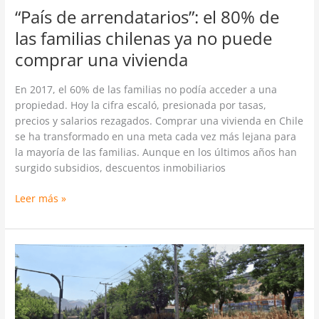
una
“País de arrendatarios”: el 80% de
vivienda
las familias chilenas ya no puede
comprar una vivienda
En 2017, el 60% de las familias no podía acceder a una
propiedad. Hoy la cifra escaló, presionada por tasas,
precios y salarios rezagados. Comprar una vivienda en Chile
se ha transformado en una meta cada vez más lejana para
la mayoría de las familias. Aunque en los últimos años han
surgido subsidios, descuentos inmobiliarios
Leer más »
Cencosud
impulsa
nuevo
proyecto
en