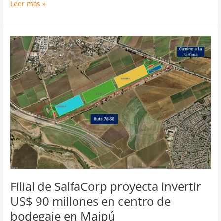
Leer más »
Filial
de
SalfaCorp
proyecta
invertir
US$
90
millones
en
centro
de
bodegaje
en
Maipú
Filial de SalfaCorp proyecta invertir
US$ 90 millones en centro de
bodegaje en Maipú