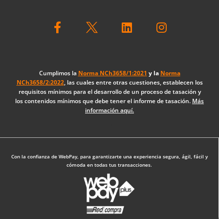
F
L
I
a
i
n
c
n
s
e
k
t
b
e
a
o
d
g
Cumplimos la
Norma NCh3658/1:2021
y la
Norma
NCh3658/2:2022
, las cuales entre otras cuestiones, establecen los
o
i
r
requisitos mínimos para el desarrollo de un proceso de tasación y
k
n
a
los contenidos mínimos que debe tener el informe de tasación.
Más
-
m
información aquí.
f
Diseño Web: The Digital Zone
Con la confianza de WebPay, para garantizarte una experiencia segura, ágil, fácil y
cómoda en todas tus transacciones.