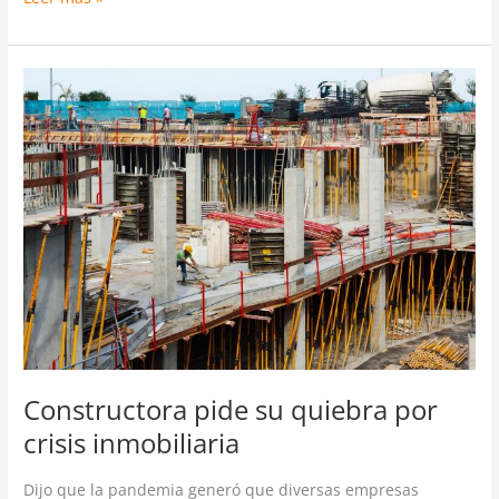
Constructora
pide
su
quiebra
por
crisis
inmobiliaria
Constructora pide su quiebra por
crisis inmobiliaria
Dijo que la pandemia generó que diversas empresas