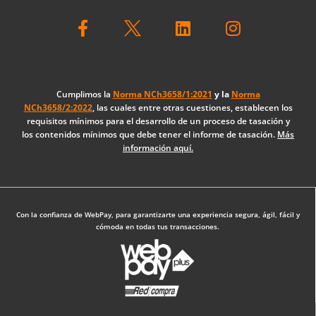
F
L
I
a
i
n
c
n
s
e
k
t
b
e
a
o
d
g
Cumplimos la
Norma NCh3658/1:2021
y la
Norma
NCh3658/2:2022
, las cuales entre otras cuestiones, establecen los
o
i
r
requisitos mínimos para el desarrollo de un proceso de tasación y
k
n
a
los contenidos mínimos que debe tener el informe de tasación.
Más
-
m
información aquí.
f
Diseño Web: The Digital Zone
Con la confianza de WebPay, para garantizarte una experiencia segura, ágil, fácil y
cómoda en todas tus transacciones.