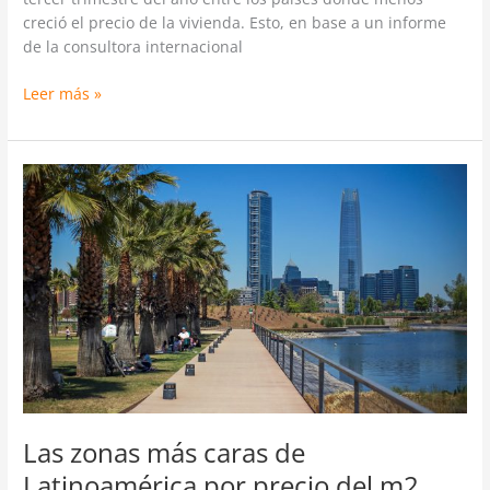
creció el precio de la vivienda. Esto, en base a un informe
de la consultora internacional
Leer más »
Las
zonas
más
caras
de
Latinoamérica
por
precio
del
m2
Las zonas más caras de
Latinoamérica por precio del m2