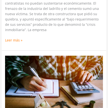
contratistas no puedan sustentarse económicamente. El
frenazo de la industria del ladrillo y el cemento sumó una
nueva víctima. Se trata de otra constructora que pidió su
quiebra, y apuntó específicamente al “bajo requerimiento
de sus servicios” producto de lo que denominó la “crisis
inmobiliaria”. La empresa
Leer más »
A
partir
del
1
de
Enero,
todos
los
servicios
de