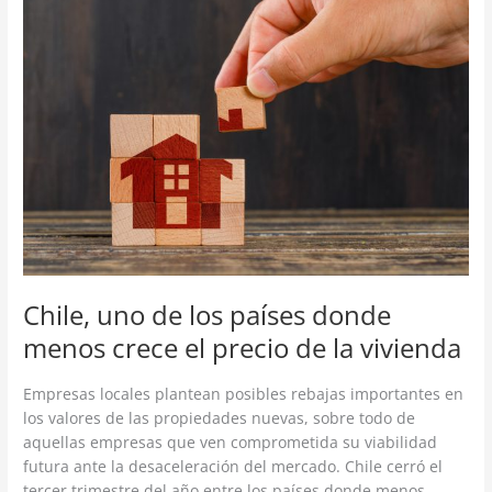
uno
de
los
países
donde
menos
crece
el
precio
de
la
vivienda
Chile, uno de los países donde
menos crece el precio de la vivienda
Empresas locales plantean posibles rebajas importantes en
los valores de las propiedades nuevas, sobre todo de
aquellas empresas que ven comprometida su viabilidad
futura ante la desaceleración del mercado. Chile cerró el
tercer trimestre del año entre los países donde menos