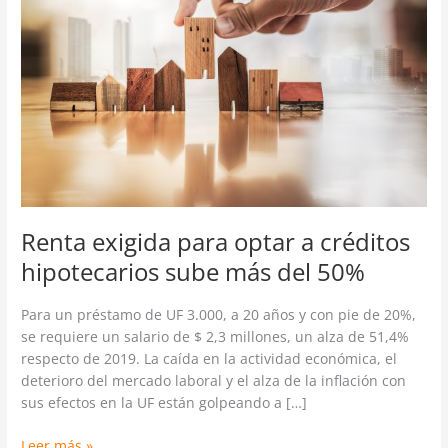
optar
a
créditos
hipotecarios
sube
más
del
50%
Renta exigida para optar a créditos
hipotecarios sube más del 50%
Para un préstamo de UF 3.000, a 20 años y con pie de 20%,
se requiere un salario de $ 2,3 millones, un alza de 51,4%
respecto de 2019. La caída en la actividad económica, el
deterioro del mercado laboral y el alza de la inflación con
sus efectos en la UF están golpeando a […]
Leer más »