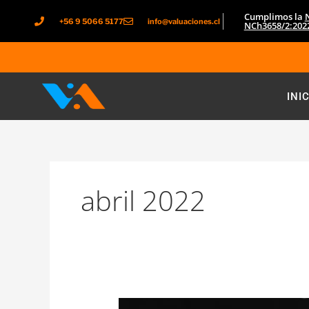
Ir
Cumplimos la
+56 9 5066 5177
info@valuaciones.cl
al
NCh3658/2:202
contenido
INI
abril 2022
¿Es