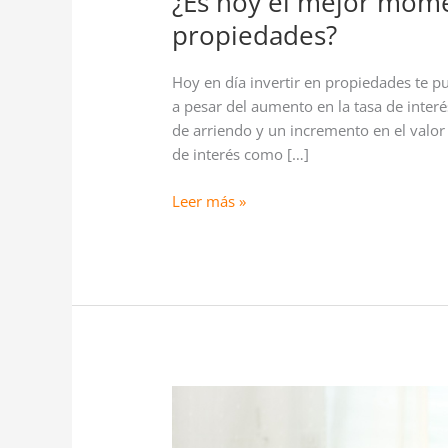
¿Es hoy el mejor mome
propiedades?
Hoy en día invertir en propiedades te p
a pesar del aumento en la tasa de inter
de arriendo y un incremento en el valor d
de interés como […]
Leer más »
Tras
reavalúo
de