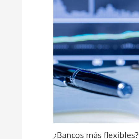
que
hoy
hay
más
chances
¿Bancos más flexibles?