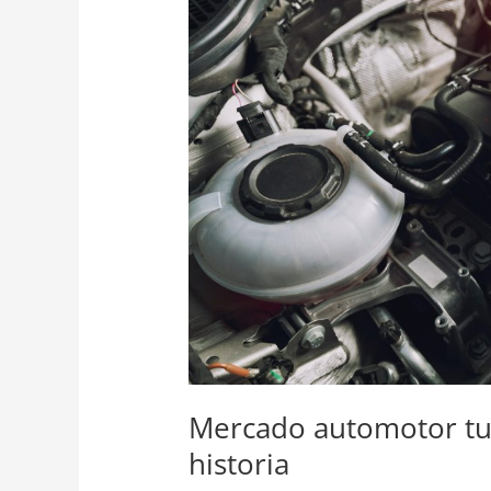
el
mejor
marzo
de
su
historia
Mercado automotor tu
historia