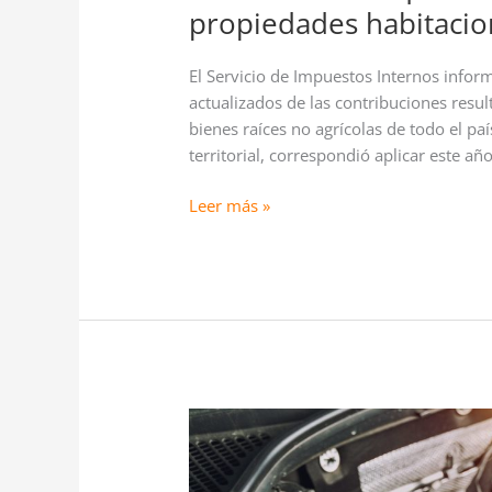
propiedades habitacio
El Servicio de Impuestos Internos infor
actualizados de las contribuciones resul
bienes raíces no agrícolas de todo el pa
territorial, correspondió aplicar este añ
Leer más »
Mercado
automotor
tuvo