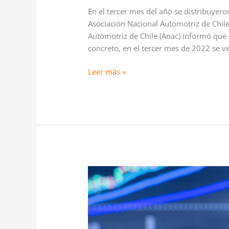
En el tercer mes del año se distribuyer
Asociación Nacional Automotriz de Chile
Automotriz de Chile (Anac) informó que e
concreto, en el tercer mes de 2022 se v
Leer más »
¿Bancos
más
flexibles?
Analistas
aseguran