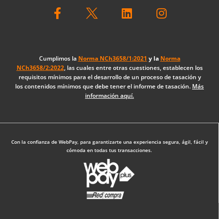
F
L
I
a
i
n
c
n
s
e
k
t
b
e
a
o
d
g
Cumplimos la
Norma NCh3658/1:2021
y la
Norma
NCh3658/2:2022
, las cuales entre otras cuestiones, establecen los
o
i
r
requisitos mínimos para el desarrollo de un proceso de tasación y
k
n
a
los contenidos mínimos que debe tener el informe de tasación.
Más
-
m
información aquí.
f
Diseño Web: The Digital Zone
Con la confianza de WebPay, para garantizarte una experiencia segura, ágil, fácil y
cómoda en todas tus transacciones.