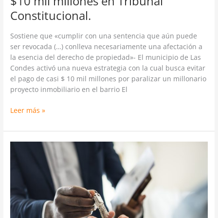
$10 mil millones en Tribunal
Constitucional.
Sostiene que «cumplir con una sentencia que aún puede
ser revocada (…) conlleva necesariamente una afectación a
la esencia del derecho de propiedad»- El municipio de Las
Condes activó una nueva estrategia con la cual busca evitar
el pago de casi $ 10 mil millones por paralizar un millonario
proyecto inmobiliario en el barrio El
Leer más »
Impacto
de
la
crisis
en
la
construcción: