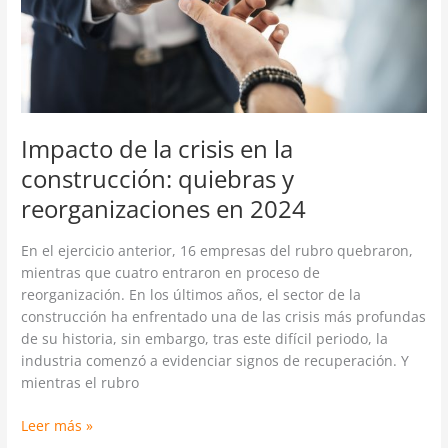
quiebras
y
reorganizaciones
en
2024
Impacto de la crisis en la
construcción: quiebras y
reorganizaciones en 2024
En el ejercicio anterior, 16 empresas del rubro quebraron,
mientras que cuatro entraron en proceso de
reorganización. En los últimos años, el sector de la
construcción ha enfrentado una de las crisis más profundas
de su historia, sin embargo, tras este difícil periodo, la
industria comenzó a evidenciar signos de recuperación. Y
mientras el rubro
Leer más »