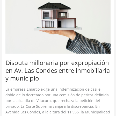
expropiación
en
Av.
Las
Condes
entre
inmobiliaria
y
municipio
Disputa millonaria por expropiación
en Av. Las Condes entre inmobiliaria
y municipio
La empresa Emarco exige una indemnización de casi el
doble de lo decretado por una comisión de peritos definida
por la alcaldía de Vitacura, que rechaza la petición del
privado. La Corte Suprema zanjará la discrepancia. En
Avenida Las Condes, a la altura del 11.956, la Municipalidad