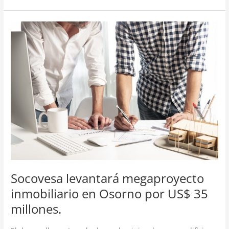
Socovesa
levantará
megaproyecto
inmobiliario
en
Osorno
por
US$
35
millones.
Socovesa levantará megaproyecto
inmobiliario en Osorno por US$ 35
millones.