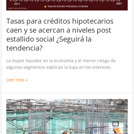
estallido
social
¿Seguirá
Tasas para créditos hipotecarios
la
caen y se acercan a niveles post
tendencia?
estallido social ¿Seguirá la
tendencia?
La mayor liquidez en la economía y el menor riesgo de
algunos segmentos explican la baja en los intereses.
Leer más »
Construcción
se
resiste
a
la