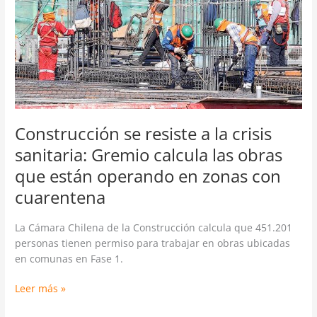
crisis
sanitaria:
Gremio
calcula
las
obras
que
están
operando
Construcción se resiste a la crisis
en
sanitaria: Gremio calcula las obras
zonas
que están operando en zonas con
con
cuarentena
cuarentena
La Cámara Chilena de la Construcción calcula que 451.201
personas tienen permiso para trabajar en obras ubicadas
en comunas en Fase 1.
Leer más »