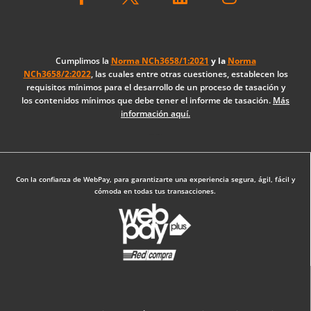
c
n
s
e
k
t
b
e
a
o
d
g
Cumplimos la
Norma NCh3658/1:2021
y la
Norma
NCh3658/2:2022
, las cuales entre otras cuestiones, establecen los
o
i
r
requisitos mínimos para el desarrollo de un proceso de tasación y
k
n
a
los contenidos mínimos que debe tener el informe de tasación.
Más
-
m
información aquí.
f
Diseño Web: The Digital Zone
Con la confianza de WebPay, para garantizarte una experiencia segura, ágil, fácil y
cómoda en todas tus transacciones.