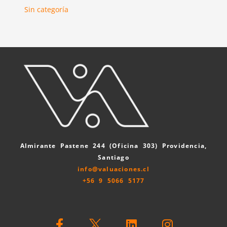
Sin categoría
Almirante Pastene 244 (Oficina 303) Providencia,
Santiago
info@valuaciones.cl
+56 9 5066 5177
F
L
I
a
i
n