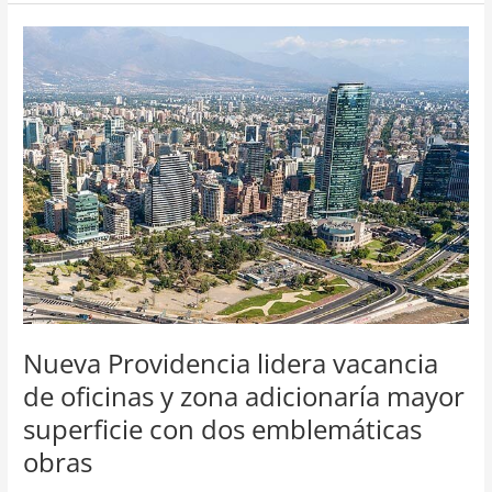
Nueva
Providencia
lidera
vacancia
de
oficinas
y
zona
adicionaría
mayor
superficie
con
dos
emblemáticas
Nueva Providencia lidera vacancia
obras
de oficinas y zona adicionaría mayor
superficie con dos emblemáticas
obras