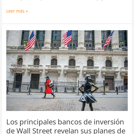
Leer más »
Los
principales
bancos
de
inversión
de
Wall
Street
revelan
sus
planes
de
negocios
para
Los principales bancos de inversión
Chile
de Wall Street revelan sus planes de
en