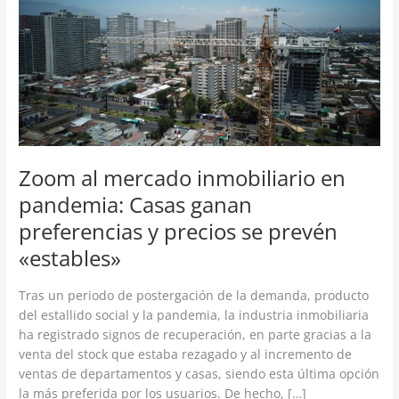
inmobiliario
en
pandemia:
Casas
ganan
preferencias
y
precios
se
Zoom al mercado inmobiliario en
prevén
pandemia: Casas ganan
«estables»
preferencias y precios se prevén
«estables»
Tras un periodo de postergación de la demanda, producto
del estallido social y la pandemia, la industria inmobiliaria
ha registrado signos de recuperación, en parte gracias a la
venta del stock que estaba rezagado y al incremento de
ventas de departamentos y casas, siendo esta última opción
la más preferida por los usuarios. De hecho, […]