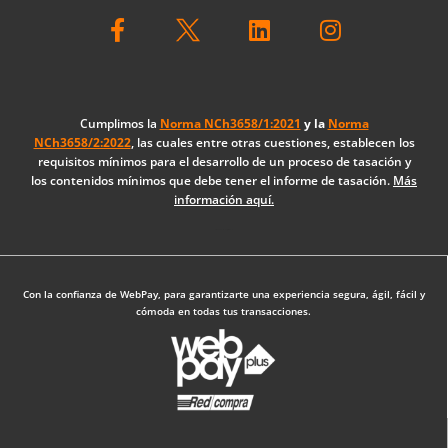
F
L
I
a
i
n
c
n
s
e
k
t
b
e
a
o
d
g
Cumplimos la
Norma NCh3658/1:2021
y la
Norma
NCh3658/2:2022
, las cuales entre otras cuestiones, establecen los
o
i
r
requisitos mínimos para el desarrollo de un proceso de tasación y
k
n
a
los contenidos mínimos que debe tener el informe de tasación.
Más
-
m
información aquí.
f
Diseño Web: The Digital Zone
Con la confianza de WebPay, para garantizarte una experiencia segura, ágil, fácil y
cómoda en todas tus transacciones.