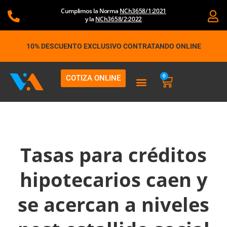
Ir
Cumplimos la Norma
NCh3658/1:2021
al
y la
NCh3658/2:2022
contenido
10% DESCUENTO EXCLUSIVO CONTRATANDO ONLINE
0
COTIZA ONLINE
Carrito
Tasas para créditos
hipotecarios caen y
se acercan a niveles