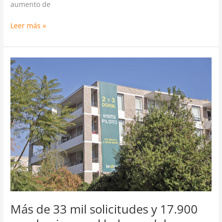
aumento de
Leer más »
Más
de
33
mil
solicitudes
y
17.900
aprobaciones:
el
balance
del
subsidio
a
la
Más de 33 mil solicitudes y 17.900
tasa