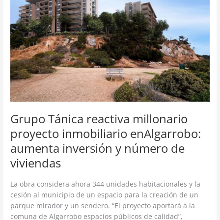
millonario
proyecto
inmobiliario
enAlgarrobo:
aumenta
inversión
y
número
de
viviendas
Grupo Tánica reactiva millonario
proyecto inmobiliario enAlgarrobo:
aumenta inversión y número de
viviendas
La obra considera ahora 344 unidades habitacionales y la
cesión al municipio de un espacio para la creación de un
parque mirador y un sendero. “El proyecto aportará a la
comuna de Algarrobo espacios públicos de calidad”,