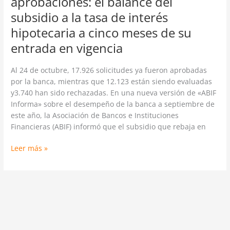
aprobaciones: el balance del
de
subsidio a la tasa de interés
interés
hipotecaria
hipotecaria a cinco meses de su
a
entrada en vigencia
cinco
meses
Al 24 de octubre, 17.926 solicitudes ya fueron aprobadas
de
por la banca, mientras que 12.123 están siendo evaluadas
su
y3.740 han sido rechazadas. En una nueva versión de «ABIF
entrada
Informa» sobre el desempeño de la banca a septiembre de
en
este año, la Asociación de Bancos e Instituciones
vigencia
Financieras (ABIF) informó que el subsidio que rebaja en
Leer más »