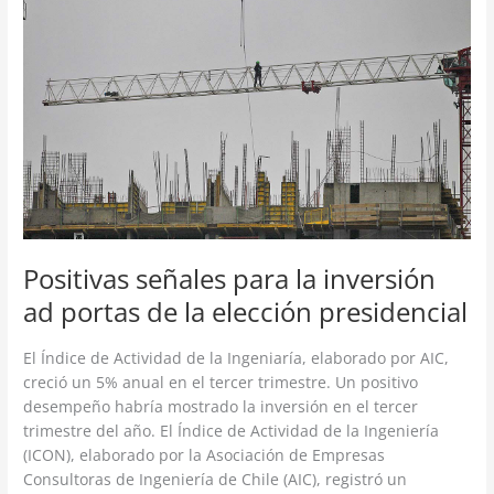
para
la
inversión
ad
portas
de
la
elección
presidencial
Positivas señales para la inversión
ad portas de la elección presidencial
El Índice de Actividad de la Ingeniaría, elaborado por AIC,
creció un 5% anual en el tercer trimestre. Un positivo
desempeño habría mostrado la inversión en el tercer
trimestre del año. El Índice de Actividad de la Ingeniería
(ICON), elaborado por la Asociación de Empresas
Consultoras de Ingeniería de Chile (AIC), registró un