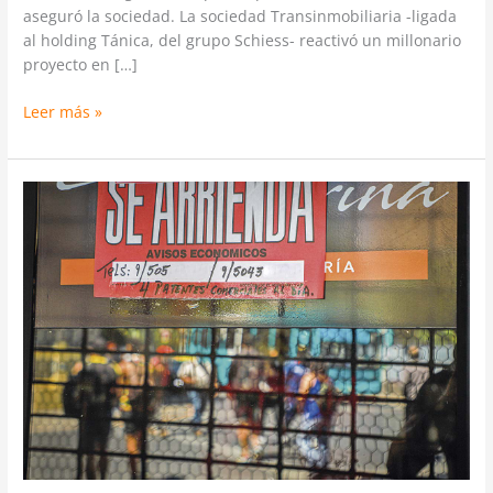
aseguró la sociedad. La sociedad Transinmobiliaria -ligada
al holding Tánica, del grupo Schiess- reactivó un millonario
proyecto en […]
Leer más »
Se
dispara
interés
por
activos
inmobiliarios
con
renta:
expertos
dicen
que
el
mercado