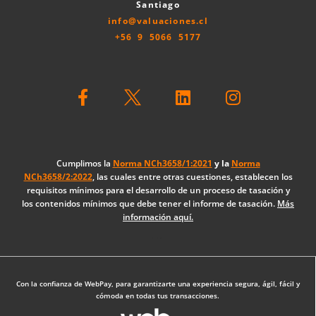
Santiago
info@valuaciones.cl
+56 9 5066 5177
F
L
I
a
i
n
c
n
s
e
k
t
b
e
a
o
d
g
Cumplimos la
Norma NCh3658/1:2021
y la
Norma
NCh3658/2:2022
, las cuales entre otras cuestiones, establecen los
o
i
r
requisitos mínimos para el desarrollo de un proceso de tasación y
k
n
a
los contenidos mínimos que debe tener el informe de tasación.
Más
-
m
información aquí.
f
Diseño Web: The Digital Zone
Con la confianza de WebPay, para garantizarte una experiencia segura, ágil, fácil y
cómoda en todas tus transacciones.