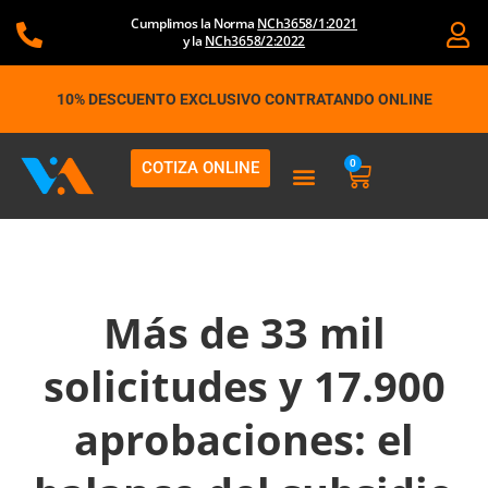
Ir
Cumplimos la Norma
NCh3658/1:2021
al
y la
NCh3658/2:2022
contenido
10% DESCUENTO EXCLUSIVO CONTRATANDO ONLINE
0
COTIZA ONLINE
Carrito
Más de 33 mil
solicitudes y 17.900
aprobaciones: el