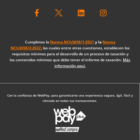
F
L
I
a
i
n
c
n
s
e
k
t
b
e
a
o
d
g
Cumplimos la
Norma NCh3658/1:2021
y la
Norma
NCh3658/2:2022
, las cuales entre otras cuestiones, establecen los
o
i
r
requisitos mínimos para el desarrollo de un proceso de tasación y
k
n
a
los contenidos mínimos que debe tener el informe de tasación.
Más
-
m
información aquí.
f
Diseño Web: The Digital Zone
Con la confianza de WebPay, para garantizarte una experiencia segura, ágil, fácil y
cómoda en todas tus transacciones.