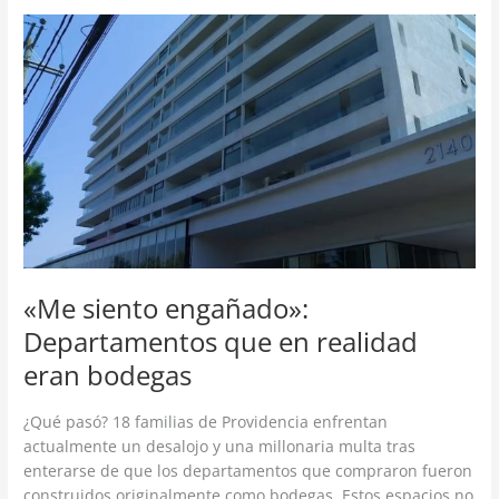
«Me
siento
engañado»:
Departamentos
que
en
realidad
eran
bodegas
«Me siento engañado»:
Departamentos que en realidad
eran bodegas
¿Qué pasó? 18 familias de Providencia enfrentan
actualmente un desalojo y una millonaria multa tras
enterarse de que los departamentos que compraron fueron
construidos originalmente como bodegas. Estos espacios no