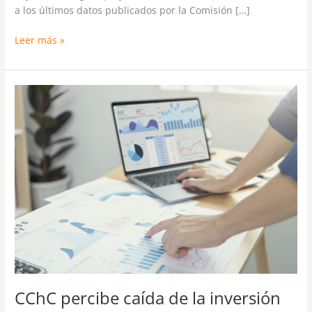
a los últimos datos publicados por la Comisión […]
Leer más »
CChC
percibe
caída
de
la
inversión
del
sector
inmobiliario
en
2023
CChC percibe caída de la inversión