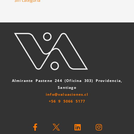
Sin categoría
Almirante Pastene 244 (Oficina 303) Providencia,
Santiago
info@valuaciones.cl
+56 9 5066 5177
F
L
I
a
i
n