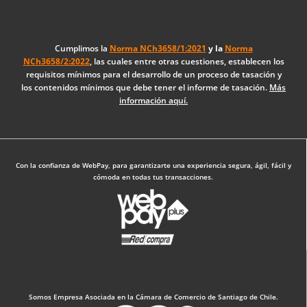
c
n
s
e
k
t
b
e
a
o
d
g
Cumplimos la
Norma NCh3658/1:2021
y la
Norma
NCh3658/2:2022
, las cuales entre otras cuestiones, establecen los
o
i
r
requisitos mínimos para el desarrollo de un proceso de tasación y
k
n
a
los contenidos mínimos que debe tener el informe de tasación.
Más
-
m
información aquí.
f
Diseño Web: The Digital Zone
Con la confianza de WebPay, para garantizarte una experiencia segura, ágil, fácil y
cómoda en todas tus transacciones.
Somos Empresa Asociada en la Cámara de Comercio de Santiago de Chile.