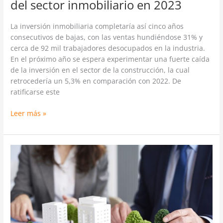
del sector inmobiliario en 2023
La inversión inmobiliaria completaría así cinco años
consecutivos de bajas, con las ventas hundiéndose 31% y
cerca de 92 mil trabajadores desocupados en la industria.
En el próximo año se espera experimentar una fuerte caída
de la inversión en el sector de la construcción, la cual
retrocedería un 5,3% en comparación con 2022. De
ratificarse este
Leer más »
Plan
del
gobierno
para
las
constructoras
de