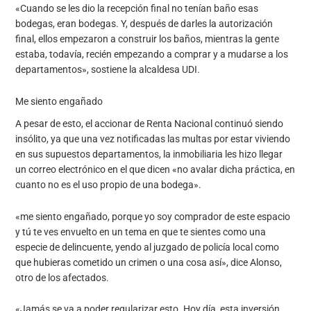
«Cuando se les dio la recepción final no tenían baño esas
bodegas, eran bodegas. Y, después de darles la autorización
final, ellos empezaron a construir los baños, mientras la gente
estaba, todavía, recién empezando a comprar y a mudarse a los
departamentos», sostiene la alcaldesa UDI.
Me siento engañado
A pesar de esto, el accionar de Renta Nacional continuó siendo
insólito, ya que una vez notificadas las multas por estar viviendo
en sus supuestos departamentos, la inmobiliaria les hizo llegar
un correo electrónico en el que dicen «no avalar dicha práctica, en
cuanto no es el uso propio de una bodega».
«me siento engañado, porque yo soy comprador de este espacio
y tú te ves envuelto en un tema en que te sientes como una
especie de delincuente, yendo al juzgado de policía local como
que hubieras cometido un crimen o una cosa así», dice Alonso,
otro de los afectados.
«Jamás se va a poder regularizar esto. Hoy día, esta inversión