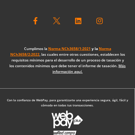
F
L
I
a
i
n
c
n
s
e
k
t
b
e
a
o
d
g
Cumplimos la
Norma NCh3658/1:2021
y la
Norma
NCh3658/2:2022
, las cuales entre otras cuestiones, establecen los
o
i
r
requisitos mínimos para el desarrollo de un proceso de tasación y
k
n
a
los contenidos mínimos que debe tener el informe de tasación.
Más
-
m
información aquí.
f
Diseño Web: The Digital Zone
Con la confianza de WebPay, para garantizarte una experiencia segura, ágil, fácil y
cómoda en todas tus transacciones.