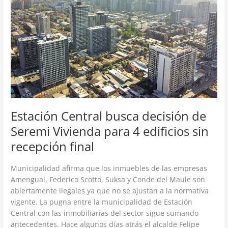
de
Seremi
Vivienda
para
4
edificios
sin
recepción
final
Estación Central busca decisión de
Seremi Vivienda para 4 edificios sin
recepción final
Municipalidad afirma que los inmuebles de las empresas
Amengual, Federico Scotto, Suksa y Conde del Maule son
abiertamente ilegales ya que no se ajustan a la normativa
vigente. La pugna entre la municipalidad de Estación
Central con las inmobiliarias del sector sigue sumando
antecedentes. Hace algunos días atrás el alcalde Felipe