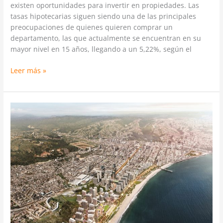
existen oportunidades para invertir en propiedades. Las
tasas hipotecarias siguen siendo una de las principales
preocupaciones de quienes quieren comprar un
departamento, las que actualmente se encuentran en su
mayor nivel en 15 años, llegando a un 5,22%, según el
Leer más »
Copec
avanza
en
Las
Salinas
y
planea
proyecto
urbano
de
$1,400