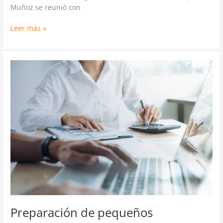
Muñoz se reunió con
Leer más »
Preparación
de
pequeños
inversionistas
inmobiliarios
para
la
Renta
2024
Preparación de pequeños