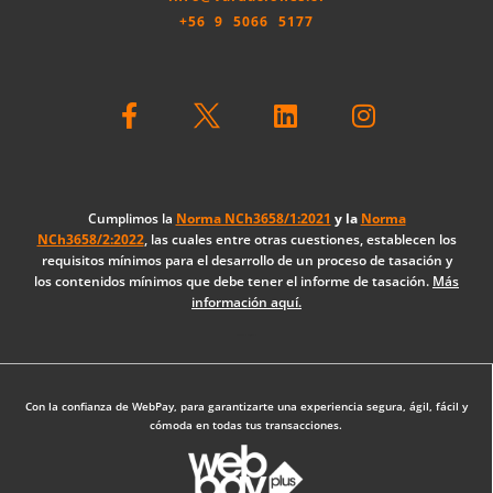
+56 9 5066 5177
F
L
I
a
i
n
c
n
s
e
k
t
b
e
a
o
d
g
Cumplimos la
Norma NCh3658/1:2021
y la
Norma
NCh3658/2:2022
, las cuales entre otras cuestiones, establecen los
o
i
r
requisitos mínimos para el desarrollo de un proceso de tasación y
k
n
a
los contenidos mínimos que debe tener el informe de tasación.
Más
-
m
información aquí.
f
Diseño Web: The Digital Zone
Con la confianza de WebPay, para garantizarte una experiencia segura, ágil, fácil y
cómoda en todas tus transacciones.