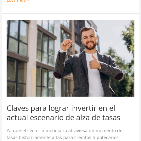
Claves
para
lograr
invertir
en
el
actual
escenario
de
alza
de
tasas
Claves para lograr invertir en el
actual escenario de alza de tasas
Ya que el sector inmobiliario atraviesa un momento de
tasas históricamente altas para créditos hipotecarios