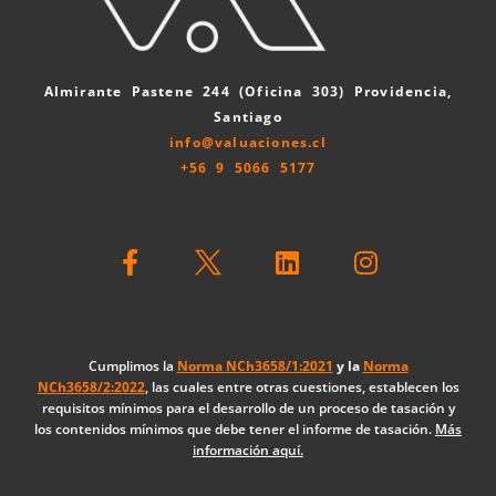
Almirante Pastene 244 (Oficina 303) Providencia,
Santiago
info@valuaciones.cl
+56 9 5066 5177
F
L
I
a
i
n
c
n
s
e
k
t
b
e
a
o
d
g
Cumplimos la
Norma NCh3658/1:2021
y la
Norma
NCh3658/2:2022
, las cuales entre otras cuestiones, establecen los
o
i
r
requisitos mínimos para el desarrollo de un proceso de tasación y
k
n
a
los contenidos mínimos que debe tener el informe de tasación.
Más
-
m
información aquí.
f
Diseño Web: The Digital Zone