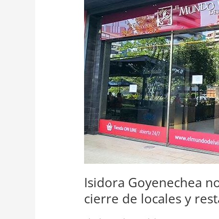
se
salva
y
empieza
a
crecer
cierre
de
locales
y
restaurantes
Isidora Goyenechea no
cierre de locales y res