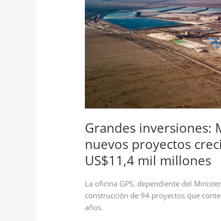
proyectos
crecieron
52%
en
2020
y
sumaron
US$11,4
mil
millones
Grandes inversiones: 
nuevos proyectos cre
US$11,4 mil millones
La oficina GPS, dependiente del Minister
construcción de 94 proyectos que conte
años.