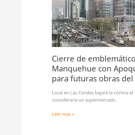
marca
cuenta
regresiva
para
futuras
obras
del
megaproyecto
Cierre de emblemático 
de
Manquehue con Apoqui
los
Ibáñez
para futuras obras de
Local en Las Condes bajará la cortina el 
consideraría un supermercado.
Leer más »