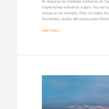
Al relajarse las medidas sanitarias en Sa
Goyenechea volvieron a abrir. Sus terra
mesas en las veredas. Pero no todos los
Fernández, dueño del restaurante Kilóme
Leer más »
Grandes
inversiones:
Montos
involucrados
en
nuevos