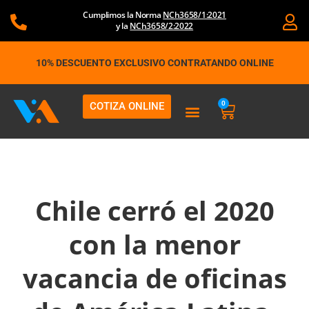
Ir
Cumplimos la Norma
NCh3658/1:2021
al
y la
NCh3658/2:2022
contenido
10% DESCUENTO EXCLUSIVO CONTRATANDO ONLINE
0
COTIZA ONLINE
Carrito
Chile cerró el 2020
con la menor
vacancia de oficinas