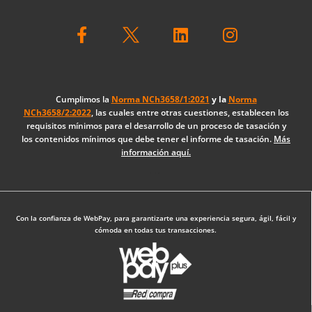
F
L
I
a
i
n
c
n
s
e
k
t
b
e
a
o
d
g
Cumplimos la
Norma NCh3658/1:2021
y la
Norma
NCh3658/2:2022
, las cuales entre otras cuestiones, establecen los
o
i
r
requisitos mínimos para el desarrollo de un proceso de tasación y
k
n
a
los contenidos mínimos que debe tener el informe de tasación.
Más
-
m
información aquí.
f
Diseño Web: The Digital Zone
Con la confianza de WebPay, para garantizarte una experiencia segura, ágil, fácil y
cómoda en todas tus transacciones.