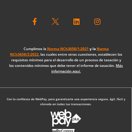
F
L
I
a
i
n
c
n
s
e
k
t
b
e
a
o
d
g
Cumplimos la
Norma NCh3658/1:2021
y la
Norma
NCh3658/2:2022
, las cuales entre otras cuestiones, establecen los
o
i
r
requisitos mínimos para el desarrollo de un proceso de tasación y
k
n
a
los contenidos mínimos que debe tener el informe de tasación.
Más
-
m
información aquí.
f
Diseño Web: The Digital Zone
Con la confianza de WebPay, para garantizarte una experiencia segura, ágil, fácil y
cómoda en todas tus transacciones.