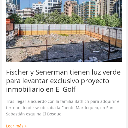
tienen
luz
verde
para
levantar
exclusivo
proyecto
inmobiliario
en
El
Golf
Fischer y Senerman tienen luz verde
para levantar exclusivo proyecto
inmobiliario en El Golf
Tras llegar a acuerdo con la familia Bathich para adquirir el
terreno donde se ubicaba la Fuente Mardoqueo, en San
Sebastián esquina El Bosque.
Leer más »