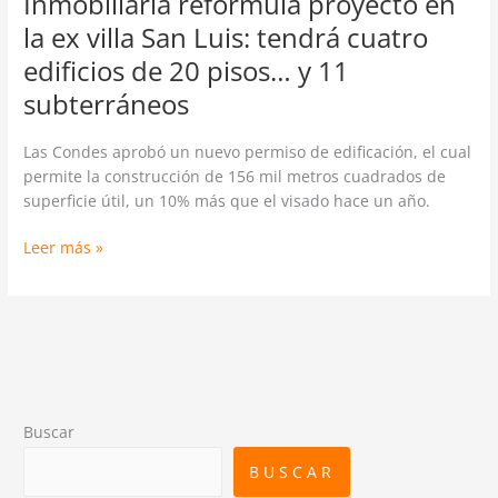
Inmobiliaria reformula proyecto en
pisos…
la ex villa San Luis: tendrá cuatro
y
edificios de 20 pisos… y 11
11
subterráneos
subterráneos
Las Condes aprobó un nuevo permiso de edificación, el cual
permite la construcción de 156 mil metros cuadrados de
superficie útil, un 10% más que el visado hace un año.
Leer más »
Buscar
BUSCAR