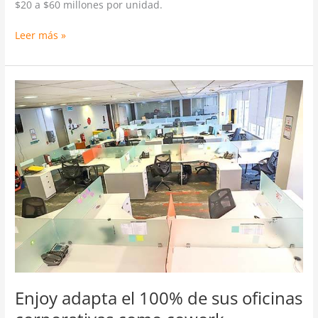
$20 a $60 millones por unidad.
Leer más »
Enjoy
adapta
el
100%
de
sus
oficinas
corporativas
como
cowork
Enjoy adapta el 100% de sus oficinas