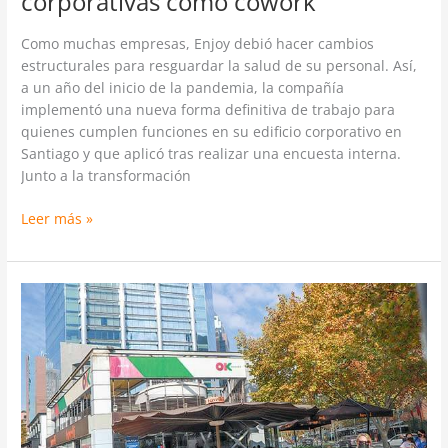
corporativas como cowork
Como muchas empresas, Enjoy debió hacer cambios
estructurales para resguardar la salud de su personal. Así,
a un año del inicio de la pandemia, la compañía
implementó una nueva forma definitiva de trabajo para
quienes cumplen funciones en su edificio corporativo en
Santiago y que aplicó tras realizar una encuesta interna.
Junto a la transformación
Leer más »
Tavelli
deja
emblemática
esquina
en
El
Golf
y