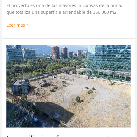
El proyecto es una de las mayores iniciativas de la firma,
que totaliza una superficie arrendable de 350.000 m2.
Leer más »
Inmobiliaria
reformula
proyecto
en
la
ex
villa
San
Luis:
tendrá
cuatro
edificios
de
20