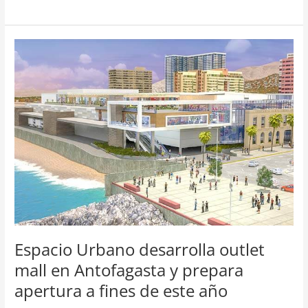
Espacio
Urbano
desarrolla
outlet
mall
en
Antofagasta
y
prepara
apertura
a
fines
de
este
Espacio Urbano desarrolla outlet
año
mall en Antofagasta y prepara
apertura a fines de este año