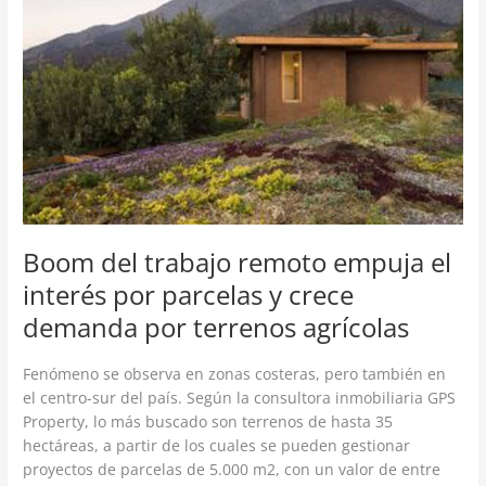
remoto
empuja
el
interés
por
parcelas
y
crece
demanda
por
terrenos
Boom del trabajo remoto empuja el
agrícolas
interés por parcelas y crece
demanda por terrenos agrícolas
Fenómeno se observa en zonas costeras, pero también en
el centro-sur del país. Según la consultora inmobiliaria GPS
Property, lo más buscado son terrenos de hasta 35
hectáreas, a partir de los cuales se pueden gestionar
proyectos de parcelas de 5.000 m2, con un valor de entre