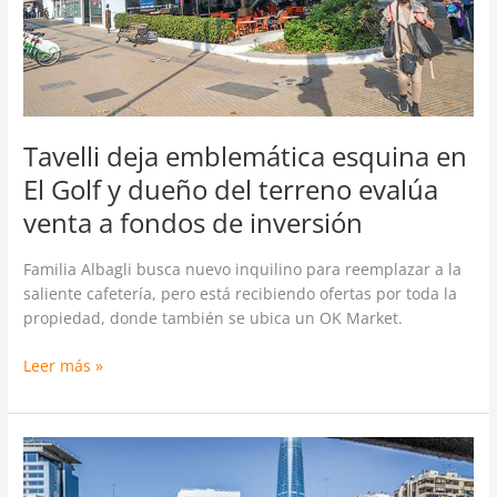
dueño
del
terreno
evalúa
venta
a
Tavelli deja emblemática esquina en
fondos
El Golf y dueño del terreno evalúa
de
venta a fondos de inversión
inversión
Familia Albagli busca nuevo inquilino para reemplazar a la
saliente cafetería, pero está recibiendo ofertas por toda la
propiedad, donde también se ubica un OK Market.
Leer más »
Fischer
y
Senerman