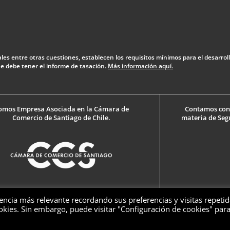
uales entre otras cuestiones, establecen los requisitos mínimos para el desarrol
 debe tener el informe de tasación.
Más información aquí.
Diseño Web: The Digital Zone
omos Empresa Asociada en la Cámara de
Contamos con l
Comercio de Santiago de Chile.
materia de Seg
encia más relevante recordando sus preferencias y visitas repetid
ookies. Sin embargo, puede visitar "Configuración de cookies" par
Aviso Legal
Política de Privacidad
Política de Cookies
Polít
rvados
Preguntas Frecuentes