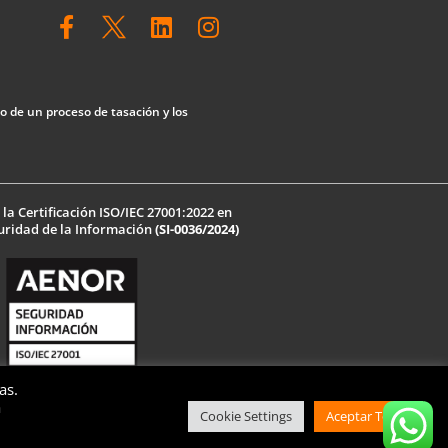
F
L
I
a
i
n
c
n
s
e
k
t
b
e
a
lo de un proceso de tasación y los
o
d
g
o
i
r
k
n
a
-
m
a Certificación ISO/IEC 27001:2022 en
f
uridad de la Información
(SI-0036/2024)
as.
a
ica de Seguridad de la Información
Cookie Settings
Aceptar Todas