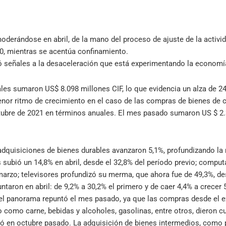
derándose en abril, de la mano del proceso de ajuste de la activi
0, mientras se acentúa confinamiento.
ó señales a la desaceleración que está experimentando la economía y
ales sumaron US$ 8.098 millones CIF, lo que evidencia un alza de 
enor ritmo de crecimiento en el caso de las compras de bienes de 
ctubre de 2021 en términos anuales. El mes pasado sumaron US $ 2.3
as adquisiciones de bienes durables avanzaron 5,1%, profundizando 
s subió un 14,8% en abril, desde el 32,8% del período previo; comp
arzo; televisores profundizó su merma, que ahora fue de 49,3%, de
ntaron en abril: de 9,2% a 30,2% el primero y de caer 4,4% a crecer 
 el panorama repuntó el mes pasado, ya que las compras desde el 
omo carne, bebidas y alcoholes, gasolinas, entre otros, dieron cu
 en octubre pasado. La adquisición de bienes intermedios, como 