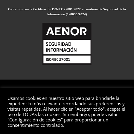
Contamos con la Certificación ISO/IEC 27001:2022 en materia de Seguridad de la
Información
(SI-0036/2024)
Usamos cookies en nuestro sitio web para brindarle la
© 2026 Valuaciones
experiencia más relevante recordando sus preferencias y
visitas repetidas. Al hacer clic en "Aceptar todo", acepta el
Todos los derechos reservados
uso de TODAS las cookies. Sin embargo, puede visitar
"Configuración de cookies" para proporcionar un
Aviso Legal
Política de Privacidad
Política de Cookies
consentimiento controlado.
Política de Seguridad de la Información
Preguntas Frecuentes
.