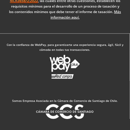
NCh3658/2:2022
, las cuales entre otras cuestiones, establecen los
o
i
r
requisitos mínimos para el desarrollo de un proceso de tasación y
k
n
a
los contenidos mínimos que debe tener el informe de tasación.
Más
-
m
información aquí.
f
Diseño Web: The Digital Zone
Con la confianza de WebPay, para garantizarte una experiencia segura, ágil, fácil y
cómoda en todas tus transacciones.
Somos Empresa Asociada en la Cámara de Comercio de Santiago de Chile.