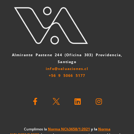
Almirante Pastene 244 (Oficina 303) Providencia,
Santiago
info@valuaciones.cl
+56 9 5066 5177
F
L
I
a
i
n
c
n
s
e
k
t
b
e
a
o
d
g
Cumplimos la
Norma NCh3658/1:2021
y la
Norma