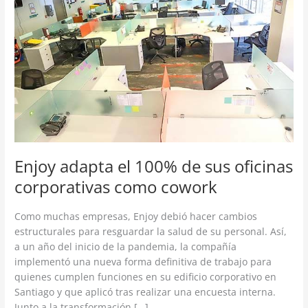
100%
de
sus
oficinas
corporativas
como
cowork
Enjoy adapta el 100% de sus oficinas
corporativas como cowork
Como muchas empresas, Enjoy debió hacer cambios
estructurales para resguardar la salud de su personal. Así,
a un año del inicio de la pandemia, la compañía
implementó una nueva forma definitiva de trabajo para
quienes cumplen funciones en su edificio corporativo en
Santiago y que aplicó tras realizar una encuesta interna.
Junto a la transformación […]