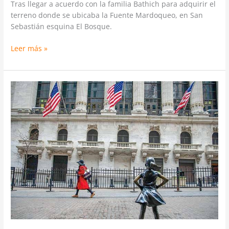
Tras llegar a acuerdo con la familia Bathich para adquirir el
terreno donde se ubicaba la Fuente Mardoqueo, en San
Sebastián esquina El Bosque.
Leer más »
Los
principales
bancos
de
inversión
de
Wall
Street
revelan
sus
planes
de
negocios