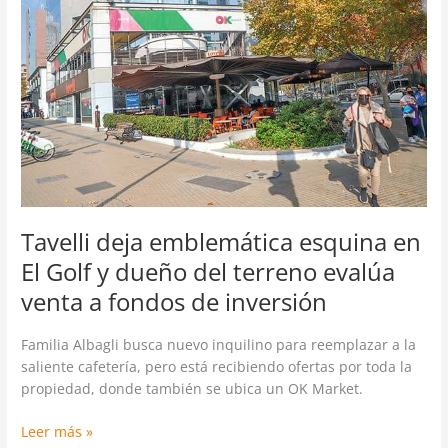
esquina
en
El
Golf
y
dueño
del
terreno
evalúa
venta
a
Tavelli deja emblemática esquina en
fondos
El Golf y dueño del terreno evalúa
de
venta a fondos de inversión
inversión
Familia Albagli busca nuevo inquilino para reemplazar a la
saliente cafetería, pero está recibiendo ofertas por toda la
propiedad, donde también se ubica un OK Market.
Leer más »