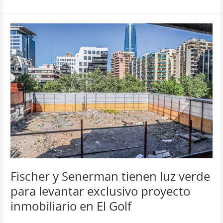
Fischer
y
Senerman
tienen
luz
verde
para
levantar
exclusivo
proyecto
inmobiliario
en
El
Golf
Fischer y Senerman tienen luz verde
para levantar exclusivo proyecto
inmobiliario en El Golf