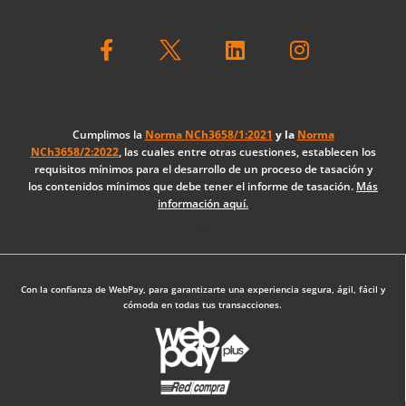
F
L
I
a
i
n
c
n
s
e
k
t
b
e
a
o
d
g
Cumplimos la
Norma NCh3658/1:2021
y la
Norma
NCh3658/2:2022
, las cuales entre otras cuestiones, establecen los
o
i
r
requisitos mínimos para el desarrollo de un proceso de tasación y
k
n
a
los contenidos mínimos que debe tener el informe de tasación.
Más
-
m
información aquí.
f
Diseño Web: The Digital Zone
Con la confianza de WebPay, para garantizarte una experiencia segura, ágil, fácil y
cómoda en todas tus transacciones.