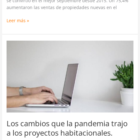
se convirtió en el mejor septiembre desde 2015. Un 75,4%
aumentaron las ventas de propiedades nuevas en el
Leer más »
Los
cambios
que
la
pandemia
trajo
a
los
proyectos
habitacionales.
Los cambios que la pandemia trajo
a los proyectos habitacionales.