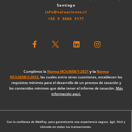
Santiago
info@valuaciones.cl
+56 9 5066 5177
F
L
I
a
i
n
c
n
s
e
k
t
b
e
a
o
d
g
Cumplimos la
Norma NCh3658/1:2021
y la
Norma
NCh3658/2:2022
, las cuales entre otras cuestiones, establecen los
o
i
r
requisitos mínimos para el desarrollo de un proceso de tasación y
k
n
a
los contenidos mínimos que debe tener el informe de tasación.
Más
-
m
información aquí.
f
Diseño Web: The Digital Zone
Con la confianza de WebPay, para garantizarte una experiencia segura, ágil, fácil y
cómoda en todas tus transacciones.