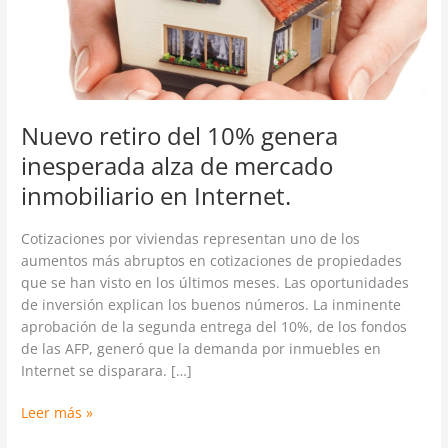
10%
genera
inesperada
alza
de
mercado
Nuevo retiro del 10% genera
inmobiliario
inesperada alza de mercado
en
Internet.
inmobiliario en Internet.
Cotizaciones por viviendas representan uno de los
aumentos más abruptos en cotizaciones de propiedades
que se han visto en los últimos meses. Las oportunidades
de inversión explican los buenos números. La inminente
aprobación de la segunda entrega del 10%, de los fondos
de las AFP, generó que la demanda por inmuebles en
Internet se disparara. […]
Leer más »