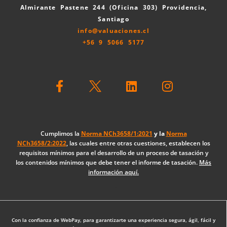
Almirante Pastene 244 (Oficina 303) Providencia,
Santiago
info@valuaciones.cl
+56 9 5066 5177
F
L
I
a
i
n
c
n
s
e
k
t
b
e
a
o
d
g
Cumplimos la
Norma NCh3658/1:2021
y la
Norma
NCh3658/2:2022
, las cuales entre otras cuestiones, establecen los
o
i
r
requisitos mínimos para el desarrollo de un proceso de tasación y
k
n
a
los contenidos mínimos que debe tener el informe de tasación.
Más
-
m
información aquí.
f
Diseño Web: The Digital Zone
Con la confianza de WebPay, para garantizarte una experiencia segura, ágil, fácil y