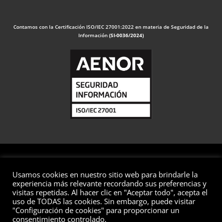
Contamos con la Certificación ISO/IEC 27001:2022 en materia de Seguridad de la
Información
(SI-0036/2024)
Usamos cookies en nuestro sitio web para brindarle la
© 2026 Valuaciones
experiencia más relevante recordando sus preferencias y
visitas repetidas. Al hacer clic en "Aceptar todo", acepta el
Todos los derechos reservados
uso de TODAS las cookies. Sin embargo, puede visitar
Aviso Legal
Política de Privacidad
Política de Cookies
"Configuración de cookies" para proporcionar un
consentimiento controlado.