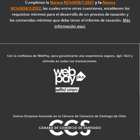
o
d
g
Cumplimos la
Norma NCh3658/1:2021
y la
Norma
NCh3658/2:2022
, las cuales entre otras cuestiones, establecen los
o
i
r
requisitos mínimos para el desarrollo de un proceso de tasación y
k
n
a
los contenidos mínimos que debe tener el informe de tasación.
Más
-
m
información aquí.
f
Diseño Web: The Digital Zone
Con la confianza de WebPay, para garantizarte una experiencia segura, ágil, fácil y
cómoda en todas tus transacciones.
Somos Empresa Asociada en la Cámara de Comercio de Santiago de Chile.