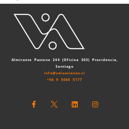
Almirante Pastene 244 (Oficina 303) Providencia,
Santiago
info@valuaciones.cl
+56 9 5066 5177
F
L
I
a
i
n
c
n
s
e
k
t
b
e
a