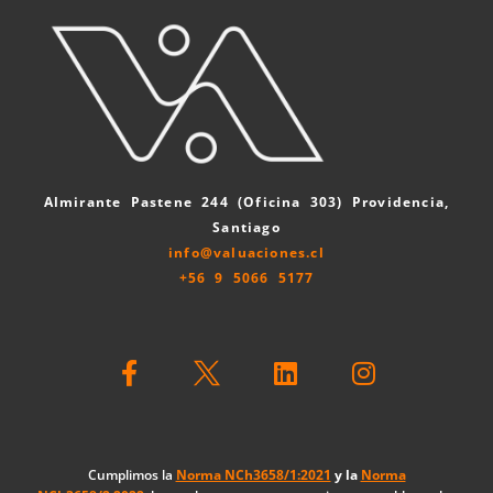
Almirante Pastene 244 (Oficina 303) Providencia,
Santiago
info@valuaciones.cl
+56 9 5066 5177
F
L
I
a
i
n
c
n
s
e
k
t
b
e
a
o
d
g
Cumplimos la
Norma NCh3658/1:2021
y la
Norma