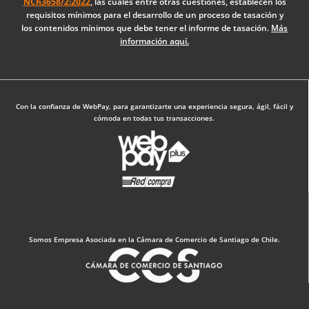
NCh3658/2:2022
, las cuales entre otras cuestiones, establecen los
o
i
r
requisitos mínimos para el desarrollo de un proceso de tasación y
k
n
a
los contenidos mínimos que debe tener el informe de tasación.
Más
-
m
información aquí.
f
Diseño Web: The Digital Zone
Con la confianza de WebPay, para garantizarte una experiencia segura, ágil, fácil y
cómoda en todas tus transacciones.
Somos Empresa Asociada en la Cámara de Comercio de Santiago de Chile.