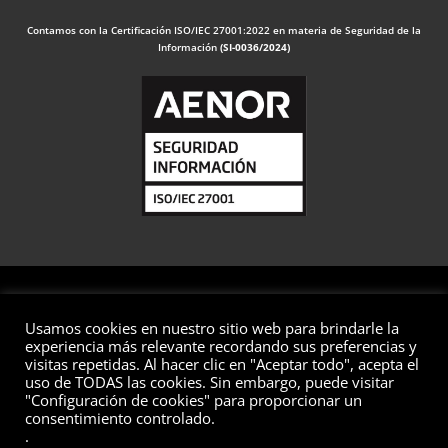
Contamos con la Certificación ISO/IEC 27001:2022 en materia de Seguridad de la
Información
(SI-0036/2024)
Usamos cookies en nuestro sitio web para brindarle la
© 2026 Valuaciones
experiencia más relevante recordando sus preferencias y
visitas repetidas. Al hacer clic en "Aceptar todo", acepta el
Todos los derechos reservados
uso de TODAS las cookies. Sin embargo, puede visitar
"Configuración de cookies" para proporcionar un
Aviso Legal
Política de Privacidad
Política de Cookies
consentimiento controlado.
Política de Seguridad de la Información
Preguntas Frecuentes
.