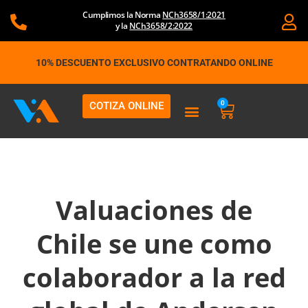
Ir
Cumplimos la Norma
NCh3658/1:2021
al
y la
NCh3658/2:2022
contenido
10% DESCUENTO EXCLUSIVO CONTRATANDO ONLINE
0
COTIZA ONLINE
Carrito
Valuaciones de
Chile se une como
colaborador a la red