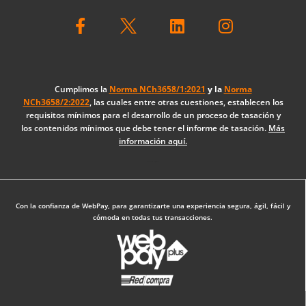
F
L
I
a
i
n
c
n
s
e
k
t
b
e
a
o
d
g
Cumplimos la
Norma NCh3658/1:2021
y la
Norma
NCh3658/2:2022
, las cuales entre otras cuestiones, establecen los
o
i
r
requisitos mínimos para el desarrollo de un proceso de tasación y
k
n
a
los contenidos mínimos que debe tener el informe de tasación.
Más
-
m
información aquí.
f
Diseño Web: The Digital Zone
Con la confianza de WebPay, para garantizarte una experiencia segura, ágil, fácil y
cómoda en todas tus transacciones.