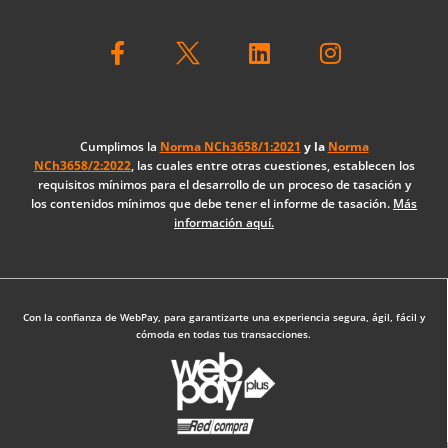
F
L
I
a
i
n
c
n
s
e
k
t
b
e
a
o
d
g
Cumplimos la
Norma NCh3658/1:2021
y la
Norma
NCh3658/2:2022
, las cuales entre otras cuestiones, establecen los
o
i
r
requisitos mínimos para el desarrollo de un proceso de tasación y
k
n
a
los contenidos mínimos que debe tener el informe de tasación.
Más
-
m
información aquí.
f
Diseño Web: The Digital Zone
Con la confianza de WebPay, para garantizarte una experiencia segura, ágil, fácil y
cómoda en todas tus transacciones.