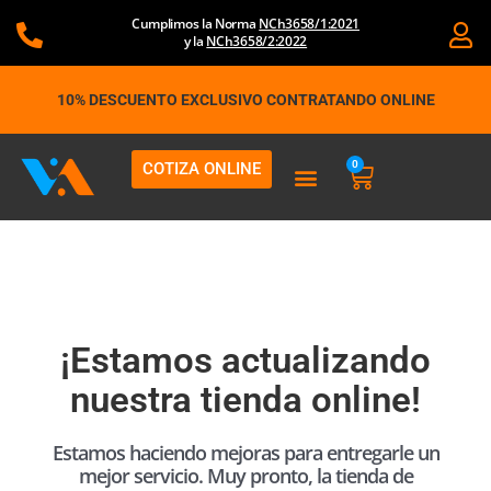
Ir
Cumplimos la Norma
NCh3658/1:2021
al
y la
NCh3658/2:2022
contenido
10% DESCUENTO EXCLUSIVO CONTRATANDO ONLINE
0
COTIZA ONLINE
Carrito
¡Estamos actualizando
nuestra tienda online!
Estamos haciendo mejoras para entregarle un
mejor servicio. Muy pronto, la tienda de