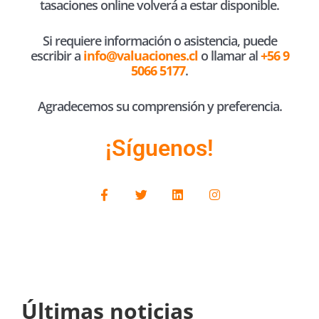
tasaciones online volverá a estar disponible.
Si requiere información o asistencia, puede
escribir a
info@valuaciones.cl
o llamar al
+56 9
5066 5177
.
Agradecemos su comprensión y preferencia.
¡Síguenos!
F
T
L
I
a
w
i
n
c
i
n
s
e
t
k
t
b
t
e
a
o
e
d
g
o
r
i
r
k
n
a
-
m
f
Últimas noticias