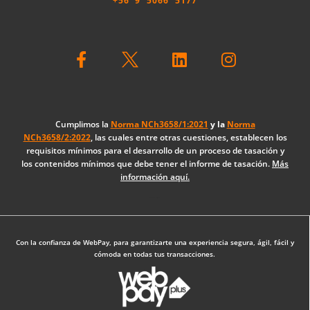
+56 9 5066 5177
F
L
I
a
i
n
c
n
s
e
k
t
b
e
a
o
d
g
Cumplimos la
Norma NCh3658/1:2021
y la
Norma
NCh3658/2:2022
, las cuales entre otras cuestiones, establecen los
o
i
r
requisitos mínimos para el desarrollo de un proceso de tasación y
k
n
a
los contenidos mínimos que debe tener el informe de tasación.
Más
-
m
información aquí.
f
Diseño Web: The Digital Zone
Con la confianza de WebPay, para garantizarte una experiencia segura, ágil, fácil y
cómoda en todas tus transacciones.