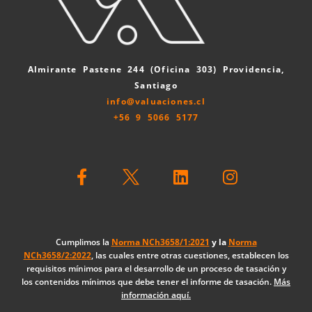
Almirante Pastene 244 (Oficina 303) Providencia,
Santiago
info@valuaciones.cl
+56 9 5066 5177
F
L
I
a
i
n
c
n
s
e
k
t
b
e
a
o
d
g
Cumplimos la
Norma NCh3658/1:2021
y la
Norma
NCh3658/2:2022
, las cuales entre otras cuestiones, establecen los
o
i
r
requisitos mínimos para el desarrollo de un proceso de tasación y
k
n
a
los contenidos mínimos que debe tener el informe de tasación.
Más
-
m
información aquí.
f