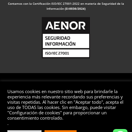
Contamos con la Certificación ISO/IEC 27001:2022 en materia de Seguridad de la
Información
(SI-0036/2024)
Usamos cookies en nuestro sitio web para brindarle la
© 2026 Valuaciones
experiencia más relevante recordando sus preferencias y
visitas repetidas. Al hacer clic en "Aceptar todo", acepta el
Todos los derechos reservados
uso de TODAS las cookies. Sin embargo, puede visitar
Aviso Legal
Política de Privacidad
Política de Cookies
"Configuración de cookies" para proporcionar un
consentimiento controlado.
Política de Seguridad de la Información
Preguntas Frecuentes
.