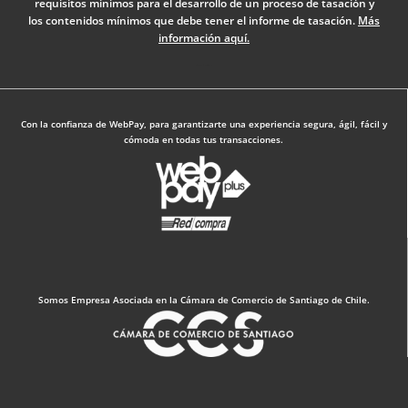
requisitos mínimos para el desarrollo de un proceso de tasación y
k
n
a
los contenidos mínimos que debe tener el informe de tasación.
Más
-
m
información aquí.
f
Diseño Web: The Digital Zone
Con la confianza de WebPay, para garantizarte una experiencia segura, ágil, fácil y
cómoda en todas tus transacciones.
Somos Empresa Asociada en la Cámara de Comercio de Santiago de Chile.