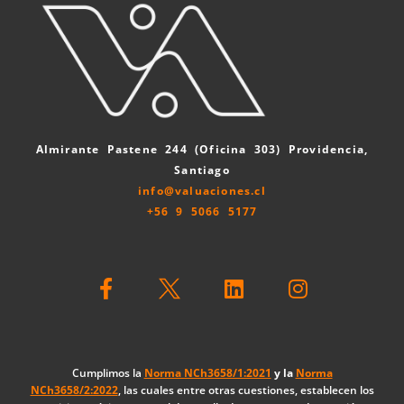
Almirante Pastene 244 (Oficina 303) Providencia,
Santiago
info@valuaciones.cl
+56 9 5066 5177
F
L
I
a
i
n
c
n
s
e
k
t
b
e
a
o
d
g
Cumplimos la
Norma NCh3658/1:2021
y la
Norma
NCh3658/2:2022
, las cuales entre otras cuestiones, establecen los
o
i
r