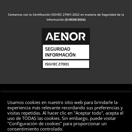
Contamos con la Certificación ISO/IEC 27001:2022 en materia de Seguridad de la
Información
(SI-0036/2024)
Usamos cookies en nuestro sitio web para brindarle la
© 2026 Valuaciones
experiencia más relevante recordando sus preferencias y
visitas repetidas. Al hacer clic en "Aceptar todo", acepta el
Todos los derechos reservados
uso de TODAS las cookies. Sin embargo, puede visitar
"Configuración de cookies" para proporcionar un
Aviso Legal
Política de Privacidad
Política de Cookies
consentimiento controlado.