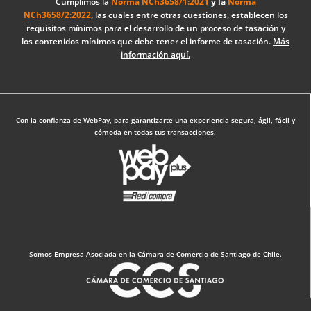
o
d
g
Cumplimos la
Norma NCh3658/1:2021
y la
Norma
NCh3658/2:2022
, las cuales entre otras cuestiones, establecen los
o
i
r
requisitos mínimos para el desarrollo de un proceso de tasación y
k
n
a
los contenidos mínimos que debe tener el informe de tasación.
Más
-
m
información aquí.
f
Diseño Web: The Digital Zone
Con la confianza de WebPay, para garantizarte una experiencia segura, ágil, fácil y
cómoda en todas tus transacciones.
Somos Empresa Asociada en la Cámara de Comercio de Santiago de Chile.