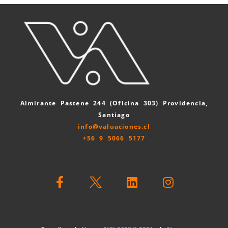
Almirante Pastene 244 (Oficina 303) Providencia,
Santiago
info@valuaciones.cl
+56 9 5066 5177
F
L
I
a
i
n
c
n
s
e
k
t
b
e
a