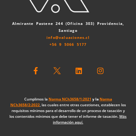
Almirante Pastene 244 (Oficina 303) Providencia,
Santiago
info@valuaciones.cl
+56 9 5066 5177
F
L
I
a
i
n
c
n
s
e
k
t
b
e
a
o
d
g
Cumplimos la
Norma NCh3658/1:2021
y la
Norma
NCh3658/2:2022
, las cuales entre otras cuestiones, establecen los
o
i
r
requisitos mínimos para el desarrollo de un proceso de tasación y
k
n
a
los contenidos mínimos que debe tener el informe de tasación.
Más
-
m
información aquí.
f
Diseño Web: The Digital Zone