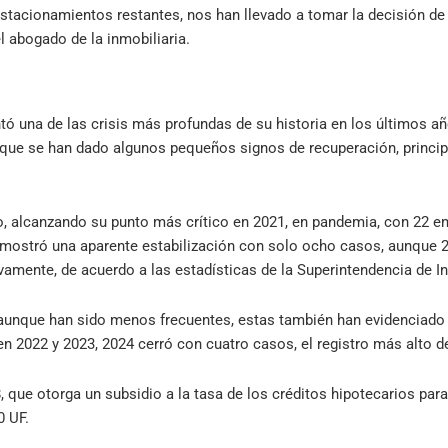
tacionamientos restantes, nos han llevado a tomar la decisión de p
el abogado de la inmobiliaria.
tó una de las crisis más profundas de su historia en los últimos añ
 que se han dado algunos pequeños signos de recuperación, princip
o, alcanzando su punto más crítico en 2021, en pandemia, con 22 e
 mostró una aparente estabilización con solo ocho casos, aunque 20
ivamente, de acuerdo a las estadísticas de la Superintendencia de 
 aunque han sido menos frecuentes, estas también han evidenciado
en 2022 y 2023, 2024 cerró con cuatro casos, el registro más alto 
8, que otorga un subsidio a la tasa de los créditos hipotecarios par
0 UF.