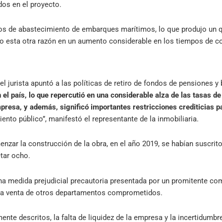
dos en el proyecto.
os de abastecimiento de embarques marítimos, lo que produjo un q
o esta otra razón en un aumento considerable en los tiempos de co
 el jurista apuntó a las políticas de retiro de fondos de pensiones y
n el país, lo que repercutió en una considerable alza de las tasas de
mpresa, y además, significó importantes restricciones crediticias 
ento público”, manifestó el representante de la inmobiliaria.
menzar la construcción de la obra, en el año 2019, se habían suscr
tar ocho.
una medida prejudicial precautoria presentada por un promitente co
o la venta de otros departamentos comprometidos.
nte descritos, la falta de liquidez de la empresa y la incertidumbr