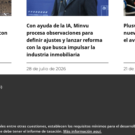
Con ayuda de la IA, Minvu
Plus
 con
procesa observaciones para
nuev
definir ajustes y lanzar reforma
el a
con la que busca impulsar la
industria inmobiliaria
28 de julio de 2026
21 de
3)
uales entre otras cuestiones, establecen los requisitos mínimos para el desarrol
 debe tener el informe de tasación.
Más información aquí.