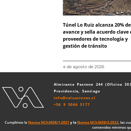
Túnel Lo Ruiz alcanza 20% de
avance y sella acuerdo clave
proveedores de tecnología y
gestión de tránsito
4 de agosto de 2026
Almirante Pastene 244 (Oficina 30
Providencia, Santiago
info@valuaciones.cl
+56 9 5066 5177
Cumplimos la
Norma NCh3658/1:2021
y la
Norma NCh3658/2:2022
, las c
contenidos mínimos que