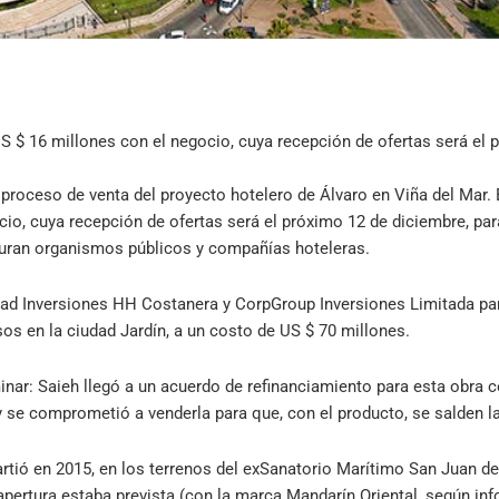
 $ 16 millones con el negocio, cuya recepción de ofertas será el 
proceso de venta del proyecto hotelero de Álvaro en Viña del Mar.
cio, cuya recepción de ofertas será el próximo 12 de diciembre, pa
iguran organismos públicos y compañías hoteleras.
dad Inversiones HH Costanera y CorpGroup Inversiones Limitada para
sos en la ciudad Jardín, a un costo de US $ 70 millones.
inar: Saieh llegó a un acuerdo de refinanciamiento para esta obra 
 y se comprometió a venderla para que, con el producto, se salden l
artió en 2015, en los terrenos del exSanatorio Marítimo San Juan de
apertura estaba prevista (con la marca Mandarín Oriental, según i