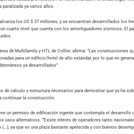
va paralizada ya varios años.
 alcanza los US $ 37 millones, y se encuentran desarrollados los t
un cuarto nivel que cuenta con los amortiguadores sísmicos. El pa
uidos.
rea de Multifamily y HTL de Collier, afirma: “Las construcciones q
nadas para un edificio/hotel de alto estándar, por lo que en genera
bterráneos ya desarrollados”
os de cálculo y estructura necesarios para demostrar que ya ha sido
 continuar la construcción.
iene un permiso de edificación vigente que contempla el desarrollo 
ros usos alternativos. “Existe interés de operadores tanto naciona
ro (…), ya que es una plaza bastante apetecida y con buenos desempe