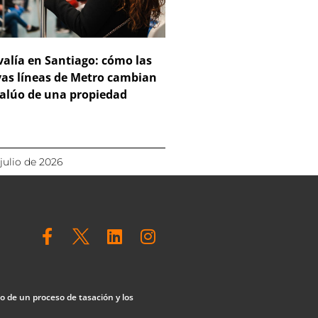
valía en Santiago: cómo las
as líneas de Metro cambian
valúo de una propiedad
 julio de 2026
F
L
I
a
i
n
c
n
s
e
k
t
b
e
a
lo de un proceso de tasación y los
o
d
g