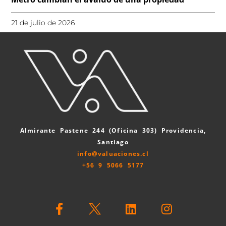
21 de julio de 2026
Almirante Pastene 244 (Oficina 303) Providencia,
Santiago
info@valuaciones.cl
+56 9 5066 5177
F
L
I
a
i
n
c
n
s