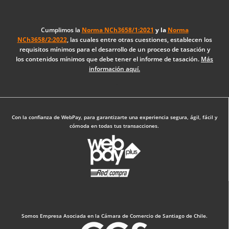
e
k
t
b
e
a
o
d
g
Cumplimos la
Norma NCh3658/1:2021
y la
Norma
NCh3658/2:2022
, las cuales entre otras cuestiones, establecen los
o
i
r
requisitos mínimos para el desarrollo de un proceso de tasación y
k
n
a
los contenidos mínimos que debe tener el informe de tasación.
Más
-
m
información aquí.
f
Diseño Web: The Digital Zone
Con la confianza de WebPay, para garantizarte una experiencia segura, ágil, fácil y
cómoda en todas tus transacciones.
Somos Empresa Asociada en la Cámara de Comercio de Santiago de Chile.