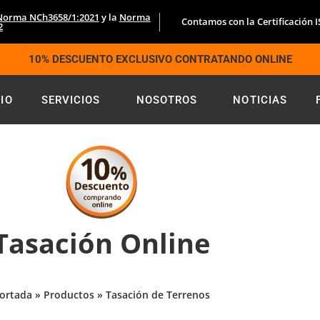
Norma NCh3658/1:2021
y la
Norma
Contamos con la Certificación 
2
10% DESCUENTO EXCLUSIVO CONTRATANDO ONLINE
CIO
SERVICIOS
NOSOTROS
NOTICIAS
Tasación Online
ortada
»
Productos
»
Tasación de Terrenos