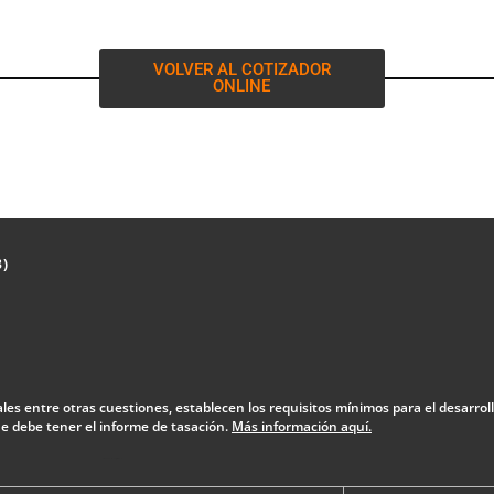
VOLVER AL COTIZADOR
ONLINE
3)
uales entre otras cuestiones, establecen los requisitos mínimos para el desarrol
 debe tener el informe de tasación.
Más información aquí.
Diseño Web: The Digital Zone