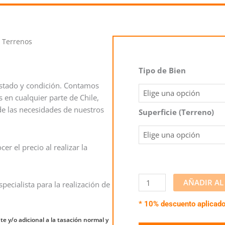
 Terrenos
Tasación
Tipo de Bien
de
estado y condición. Contamos
Terrenos
 en cualquier parte de Chile,
cantidad
e las necesidades de nuestros
Superficie (Terreno)
er el precio al realizar la
AÑADIR AL
ecialista para la realización de
* 10% descuento aplicado
te y/o adicional a la tasación normal y