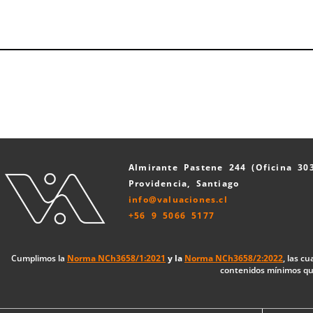
Almirante Pastene 244 (Oficina 30
Providencia, Santiago
info@valuaciones.cl
+56 9 5066 5177
Cumplimos la
Norma NCh3658/1:2021
y la
Norma NCh3658/2:2022
, las c
contenidos mínimos que