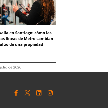
valía en Santiago: cómo las
as líneas de Metro cambian
valúo de una propiedad
 julio de 2026
F
L
I
a
i
n
c
n
s
e
k
t