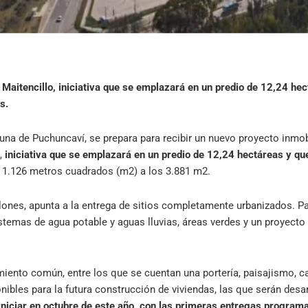
 Maitencillo, iniciativa que se emplazará en un predio de 12,24 he
s.
una de Puchuncaví, se prepara para recibir un nuevo proyecto inmobi
,
iniciativa que se emplazará en un predio de 12,24 hectáreas y qu
os 1.126 metros cuadrados (m2) a los 3.881 m2.
lones, apunta a la entrega de sitios completamente urbanizados. Par
stemas de agua potable y aguas lluvias, áreas verdes y un proyecto 
iento común, entre los que se cuentan una portería, paisajismo, c
nibles para la futura construcción de viviendas, las que serán des
iniciar en octubre de este año, con las primeras entregas program