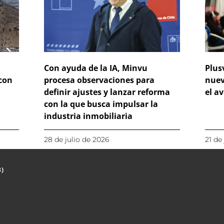
Con ayuda de la IA, Minvu
Plus
 con
procesa observaciones para
nuev
definir ajustes y lanzar reforma
el a
con la que busca impulsar la
industria inmobiliaria
28 de julio de 2026
21 de
3)