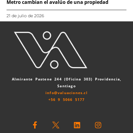
Metro cambian el avalúo de una propiedad
21 de julio de 2026
Almirante Pastene 244 (Oficina 303) Providencia,
Santiago
info@valuaciones.cl
+56 9 5066 5177
F
L
I
a
i
n
c
n
s