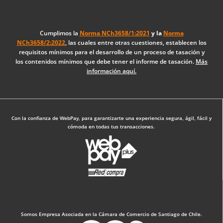
e
k
t
b
e
a
o
d
g
Cumplimos la
Norma NCh3658/1:2021
y la
Norma
NCh3658/2:2022
, las cuales entre otras cuestiones, establecen los
o
i
r
requisitos mínimos para el desarrollo de un proceso de tasación y
k
n
a
los contenidos mínimos que debe tener el informe de tasación.
Más
-
m
información aquí.
f
Diseño Web: The Digital Zone
Con la confianza de WebPay, para garantizarte una experiencia segura, ágil, fácil y
cómoda en todas tus transacciones.
Somos Empresa Asociada en la Cámara de Comercio de Santiago de Chile.