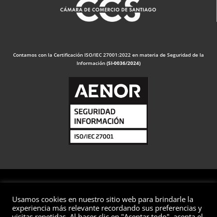
Contamos con la Certificación ISO/IEC 27001:2022 en materia de Seguridad de la
Información
(SI-0036/2024)
Usamos cookies en nuestro sitio web para brindarle la
© 2026 Valuaciones
experiencia más relevante recordando sus preferencias y
visitas repetidas. Al hacer clic en "Aceptar todo", acepta el
Todos los derechos reservados