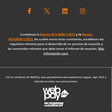
F
L
I
a
i
n
c
n
s
e
k
t
b
e
a
o
d
g
Cumplimos la
Norma NCh3658/1:2021
y la
Norma
NCh3658/2:2022
, las cuales entre otras cuestiones, establecen los
o
i
r
requisitos mínimos para el desarrollo de un proceso de tasación y
k
n
a
los contenidos mínimos que debe tener el informe de tasación.
Más
-
m
información aquí.
f
Diseño Web: The Digital Zone
Con la confianza de WebPay, para garantizarte una experiencia segura, ágil, fácil y
cómoda en todas tus transacciones.