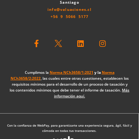
Santiago
info@valuaciones.cl
+56 9 5066 5177
F
L
I
a
i
n
c
n
s
e
k
t
b
e
a
o
d
g
Cumplimos la
Norma NCh3658/1:2021
y la
Norma
NCh3658/2:2022
, las cuales entre otras cuestiones, establecen los
o
i
r
requisitos mínimos para el desarrollo de un proceso de tasación y
k
n
a
los contenidos mínimos que debe tener el informe de tasación.
Más
-
m
información aquí.
f
Diseño Web: The Digital Zone
Con la confianza de WebPay, para garantizarte una experiencia segura, ágil, fácil y
cómoda en todas tus transacciones.