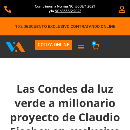
Ir
Cumplimos la Norma
NCh3658/1:2021
al
y la
NCh3658/2:2022
contenido
10% DESCUENTO EXCLUSIVO CONTRATANDO ONLINE
0
COTIZA ONLINE
Carrito
Las Condes da luz
verde a millonario
proyecto de Claudio