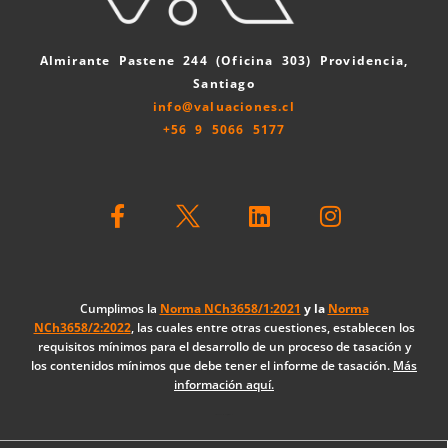
Almirante Pastene 244 (Oficina 303) Providencia,
Santiago
info@valuaciones.cl
+56 9 5066 5177
F
L
I
a
i
n
c
n
s
e
k
t
b
e
a
o
d
g
Cumplimos la
Norma NCh3658/1:2021
y la
Norma
NCh3658/2:2022
, las cuales entre otras cuestiones, establecen los
o
i
r
requisitos mínimos para el desarrollo de un proceso de tasación y
k
n
a
los contenidos mínimos que debe tener el informe de tasación.
Más
-
m
información aquí.
f
Diseño Web: The Digital Zone