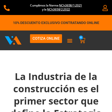
Ir
Cumplimos la Norma
NCh3658/1:2021
al
y la
NCh3658/2:2022
contenido
10% DESCUENTO EXCLUSIVO CONTRATANDO ONLINE
0
COTIZA ONLINE
Carrito
La Industria de la
construcción es el
primer sector que