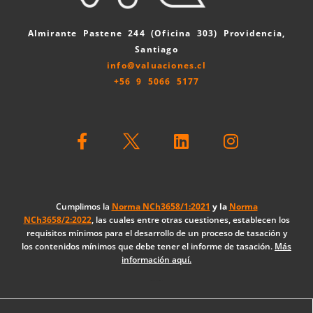
Almirante Pastene 244 (Oficina 303) Providencia,
Santiago
info@valuaciones.cl
+56 9 5066 5177
F
L
I
a
i
n
c
n
s
e
k
t
b
e
a
o
d
g
Cumplimos la
Norma NCh3658/1:2021
y la
Norma
NCh3658/2:2022
, las cuales entre otras cuestiones, establecen los
o
i
r
requisitos mínimos para el desarrollo de un proceso de tasación y
k
n
a
los contenidos mínimos que debe tener el informe de tasación.
Más
-
m
información aquí.
f
Diseño Web: The Digital Zone