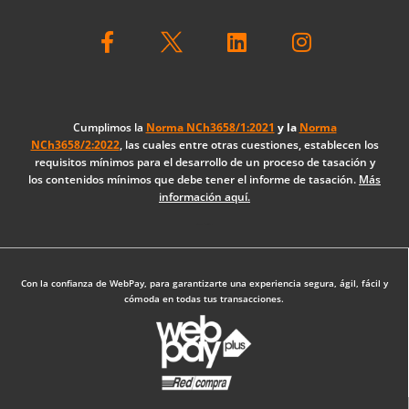
F
L
I
a
i
n
c
n
s
e
k
t
b
e
a
o
d
g
Cumplimos la
Norma NCh3658/1:2021
y la
Norma
NCh3658/2:2022
, las cuales entre otras cuestiones, establecen los
o
i
r
requisitos mínimos para el desarrollo de un proceso de tasación y
k
n
a
los contenidos mínimos que debe tener el informe de tasación.
Más
-
m
información aquí.
f
Diseño Web: The Digital Zone
Con la confianza de WebPay, para garantizarte una experiencia segura, ágil, fácil y
cómoda en todas tus transacciones.