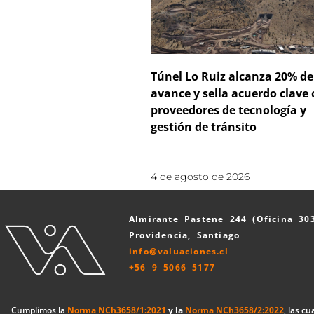
Túnel Lo Ruiz alcanza 20% de
avance y sella acuerdo clave
proveedores de tecnología y
gestión de tránsito
4 de agosto de 2026
Almirante Pastene 244 (Oficina 30
Providencia, Santiago
info@valuaciones.cl
+56 9 5066 5177
Cumplimos la
Norma NCh3658/1:2021
y la
Norma NCh3658/2:2022
, las c