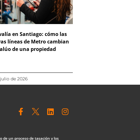
valía en Santiago: cómo las
as líneas de Metro cambian
valúo de una propiedad
 julio de 2026
F
L
I
a
i
n
c
n
s
e
k
t
b
e
a
lo de un proceso de tasación y los