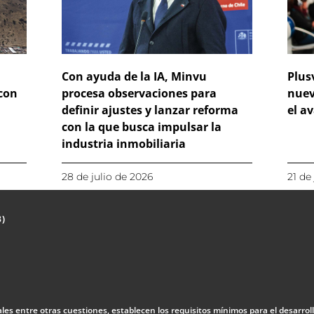
Con ayuda de la IA, Minvu
Plus
 con
procesa observaciones para
nuev
definir ajustes y lanzar reforma
el a
con la que busca impulsar la
industria inmobiliaria
28 de julio de 2026
21 de
3)
uales entre otras cuestiones, establecen los requisitos mínimos para el desarrol