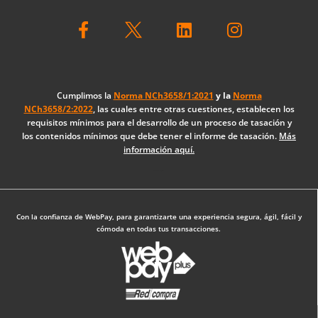
F
L
I
a
i
n
c
n
s
e
k
t
b
e
a
o
d
g
Cumplimos la
Norma NCh3658/1:2021
y la
Norma
NCh3658/2:2022
, las cuales entre otras cuestiones, establecen los
o
i
r
requisitos mínimos para el desarrollo de un proceso de tasación y
k
n
a
los contenidos mínimos que debe tener el informe de tasación.
Más
-
m
información aquí.
f
Diseño Web: The Digital Zone
Con la confianza de WebPay, para garantizarte una experiencia segura, ágil, fácil y
cómoda en todas tus transacciones.