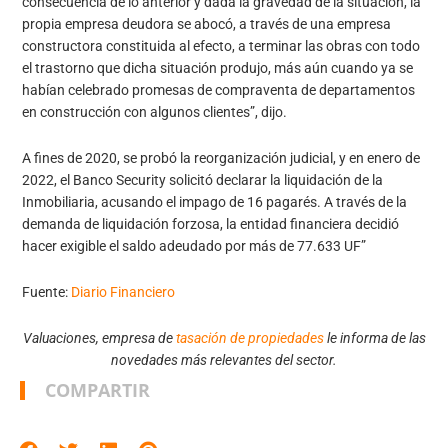
consecuencia de lo anterior y dada la gravedad de la situación, la
propia empresa deudora se abocó, a través de una empresa
constructora constituida al efecto, a terminar las obras con todo
el trastorno que dicha situación produjo, más aún cuando ya se
habían celebrado promesas de compraventa de departamentos
en construcción con algunos clientes”, dijo.
A fines de 2020, se probó la reorganización judicial, y en enero de
2022, el Banco Security solicitó declarar la liquidación de la
Inmobiliaria, acusando el impago de 16 pagarés. A través de la
demanda de liquidación forzosa, la entidad financiera decidió
hacer exigible el saldo adeudado por más de 77.633 UF”
Fuente:
Diario Financ
iero
Valuaciones, empresa de
tasación de propiedades
le informa de las
novedades más relevantes del sector.
COMPARTIR