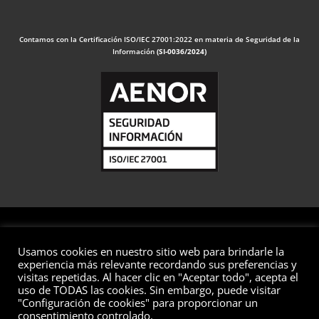
Contamos con la Certificación ISO/IEC 27001:2022 en materia de Seguridad de la
Información
(SI-0036/2024)
Usamos cookies en nuestro sitio web para brindarle la
© 2026 Valuaciones
experiencia más relevante recordando sus preferencias y
visitas repetidas. Al hacer clic en "Aceptar todo", acepta el
Todos los derechos reservados
uso de TODAS las cookies. Sin embargo, puede visitar
Aviso Legal
Política de Privacidad
Política de Cookies
"Configuración de cookies" para proporcionar un
consentimiento controlado.