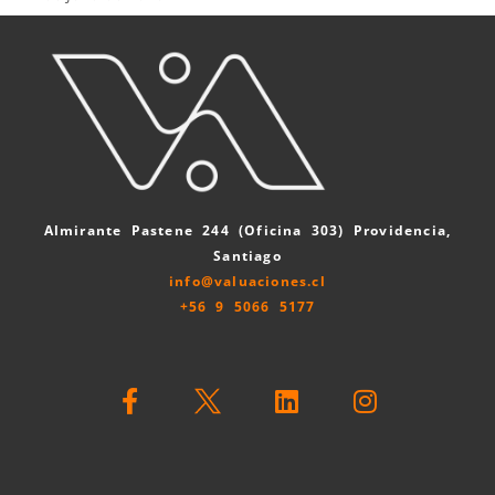
Almirante Pastene 244 (Oficina 303) Providencia,
Santiago
info@valuaciones.cl
+56 9 5066 5177
F
L
I
a
i
n
c
n
s
e
k
t
b
e
a