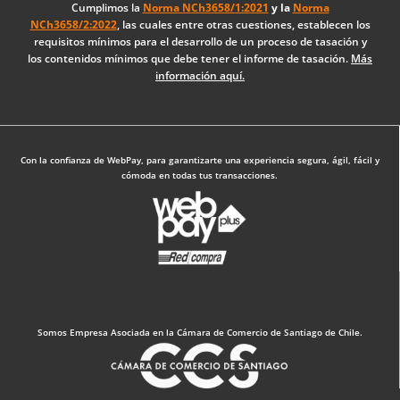
o
d
g
Cumplimos la
Norma NCh3658/1:2021
y la
Norma
NCh3658/2:2022
, las cuales entre otras cuestiones, establecen los
o
i
r
requisitos mínimos para el desarrollo de un proceso de tasación y
k
n
a
los contenidos mínimos que debe tener el informe de tasación.
Más
-
m
información aquí.
f
Diseño Web: The Digital Zone
Con la confianza de WebPay, para garantizarte una experiencia segura, ágil, fácil y
cómoda en todas tus transacciones.
Somos Empresa Asociada en la Cámara de Comercio de Santiago de Chile.