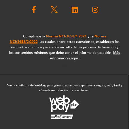
F
L
I
a
i
n
c
n
s
e
k
t
b
e
a
o
d
g
Cumplimos la
Norma NCh3658/1:2021
y la
Norma
NCh3658/2:2022
, las cuales entre otras cuestiones, establecen los
o
i
r
requisitos mínimos para el desarrollo de un proceso de tasación y
k
n
a
los contenidos mínimos que debe tener el informe de tasación.
Más
-
m
información aquí.
f
Diseño Web: The Digital Zone
Con la confianza de WebPay, para garantizarte una experiencia segura, ágil, fácil y
cómoda en todas tus transacciones.