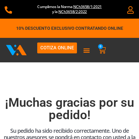
Ir
Cumplimos la Norma
NCh3658/1:2021
al
y la
NCh3658/2:2022
contenido
10% DESCUENTO EXCLUSIVO CONTRATANDO ONLINE
0
COTIZA ONLINE
Carrito
¡Muchas gracias por su
pedido!
Su pedido ha sido recibido correctamente. Uno de
nuestros asesores se pondrá en contacto con usted a la