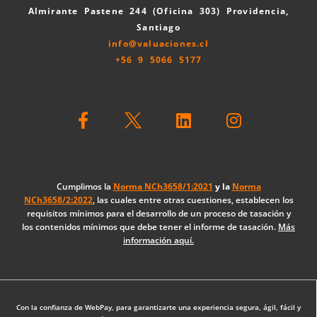
Almirante Pastene 244 (Oficina 303) Providencia,
Santiago
info@valuaciones.cl
+56 9 5066 5177
F
L
I
a
i
n
c
n
s
e
k
t
b
e
a
o
d
g
Cumplimos la
Norma NCh3658/1:2021
y la
Norma
NCh3658/2:2022
, las cuales entre otras cuestiones, establecen los
o
i
r
requisitos mínimos para el desarrollo de un proceso de tasación y
k
n
a
los contenidos mínimos que debe tener el informe de tasación.
Más
-
m
información aquí.
f
Diseño Web: The Digital Zone
Con la confianza de WebPay, para garantizarte una experiencia segura, ágil, fácil y